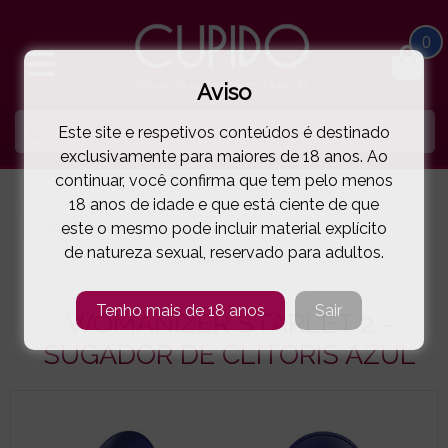
0
Aviso
Este site e respetivos conteúdos é destinado
exclusivamente para maiores de 18 anos. Ao
continuar, você confirma que tem pelo menos
HOME
PARA ELA
SUGADORES DE CLITORIS
18 anos de idade e que está ciente de que
este o mesmo pode incluir material explícito
WOMANIZER®
de natureza sexual, reservado para adultos.
WOMANIZER STARLET 2 - SUGADOR DE CLITÓRIS AZUL
( 11-5963100000 )
Tenho mais de 18 anos
Sair
WOMANIZER STARLET 2 -
SUGADOR DE CLITÓRIS AZUL