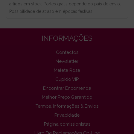
artigos em stock. Portes gratis depende do país de envio.
Possibilidade de atraso em épocas festivas.
INFORMAÇÕES
Contactos
Newsletter
Maleta Rosa
Cupido VIP
Encontrar Encomenda
Melhor Preço Garantido
Termos, Informações & Envios
Privacidade
Página comissionistas
Livro De Reclamações On-Line