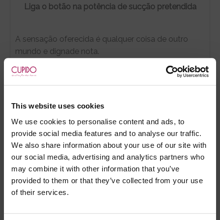
Liga o botão na potência de sucção pretendida
A sensação oferecida é qualquer coisa de outro
mundo e dignade nota.
Todavia, a bem da verdade, para além da sucção, a
womanizer oferece também uma discreta vibração
para ajudar a ativar todos os pontos sensíveis. E
meu deus como os ativa :)
This website uses cookies
We use cookies to personalise content and ads, to
NÃO RECOMENDADO A MULHERES SENSÍVEIS
provide social media features and to analyse our traffic.
Embora que a Womanizer ofereça sensações
We also share information about your use of our site with
verdadeiramente arrepiantes com um género de
our social media, advertising and analytics partners who
estimulação totalmente desconhecida, mas
may combine it with other information that you’ve
absolutamente deliciosa, na verdade a Womanizer
provided to them or that they’ve collected from your use
não é para todas...
of their services.
A Womanizer não é um brinquedo para mulheres