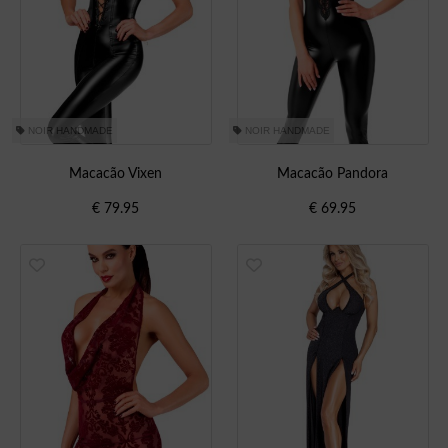
NOIR HANDMADE
NOIR HANDMADE
Macacão Vixen
Macacão Pandora
€
79.95
€
69.95