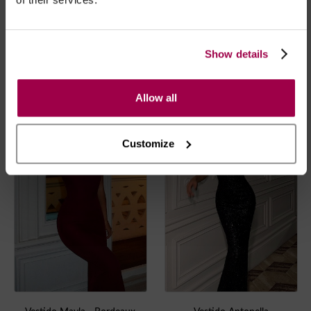
Show details
Vestido Bryan - Bege
Vestido Mayla - Branco
€
36.95
€
36.95
Allow all
Customize