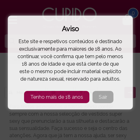
0
Aviso
Este site e respetivos conteúdos é destinado
exclusivamente para maiores de 18 anos. Ao
continuar, você confirma que tem pelo menos
HOME
LINGERIE E ROUPA MULHER
VESTIDOS
18 anos de idade e que está ciente de que
este o mesmo pode incluir material explícito
VESTIDOS
de natureza sexual, reservado para adultos.
Filtros
Tenho mais de 18 anos
Sair
Para todas as ocasiões e festas, pode contar
sempre com a nossa selecção de vestidos super
sexy que prenunciarão a sua silhueta e destacarão a
sua sensualidade. Faça sucesso e seja o centro das
atenções. Agora que já tem a nossa ajuda, ser sexy