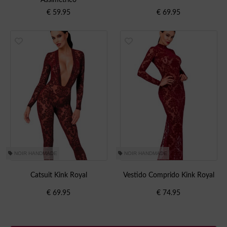
€
59.95
€
69.95
NOIR HANDMADE
NOIR HANDMADE
Catsuit Kink Royal
Vestido Comprido Kink Royal
€
69.95
€
74.95