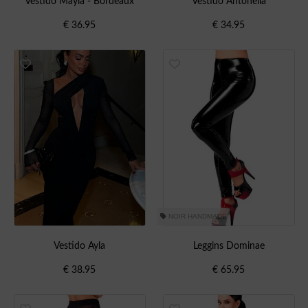
Vestido Mayla - Bordeaux
Vestido Antonella
€
36.95
€
34.95
NOIR HANDMADE
Vestido Ayla
Leggins Dominae
€
38.95
€
65.95