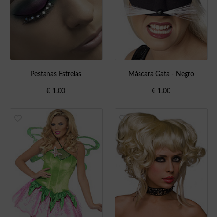
Pestanas Estrelas
Máscara Gata - Negro
€
1.00
€
1.00