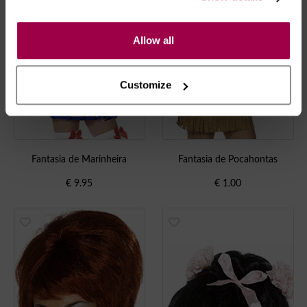
Allow all
Customize
Fantasia de Marinheira
Fantasia de Pocahontas
€
9.95
€
1.00