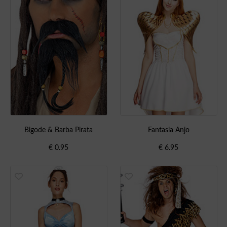
Bigode & Barba Pirata
Fantasia Anjo
€
0.95
€
6.95