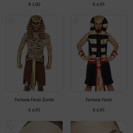
€
1.00
€
6.95
Fantasia Faraó Zumbi
Fantasia Faraó
€
6.95
€
6.95