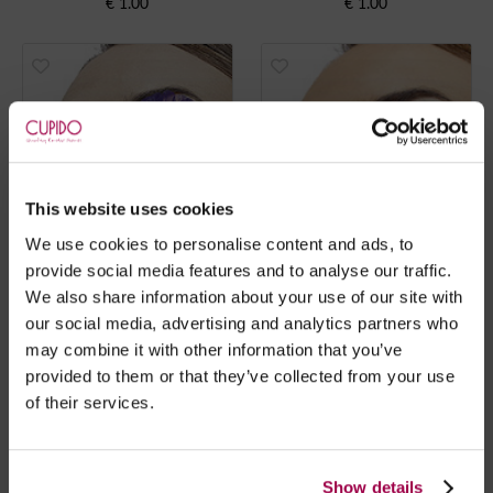
€
1.00
€
1.00
This website uses cookies
We use cookies to personalise content and ads, to
provide social media features and to analyse our traffic.
We also share information about your use of our site with
our social media, advertising and analytics partners who
may combine it with other information that you’ve
Pestanas de Plumas Roxas
Pestanas Branco/Negro
provided to them or that they’ve collected from your use
€
1.00
€
1.00
of their services.
Show details