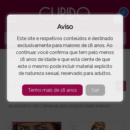
0
Aviso
Este site e respetivos conteúdos é destinado
exclusivamente para maiores de 18 anos. Ao
continuar, você confirma que tem pelo menos
HOME
CARNAVAL
18 anos de idade e que está ciente de que
este o mesmo pode incluir material explícito
CARNAVAL
de natureza sexual, reservado para adultos.
Filtros
Tenho mais de 18 anos
Sair
Encontre aqui as mais variadas fantasias e
acessórios de Carnaval aos preços mais baixos!