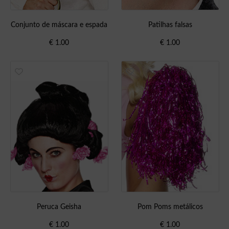
Conjunto de máscara e espada
Patilhas falsas
€
1.00
€
1.00
Peruca Geisha
Pom Poms metálicos
€
1.00
€
1.00