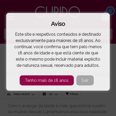
0
Aviso
Este site e respetivos conteúdos é destinado
exclusivamente para maiores de 18 anos. Ao
continuar, você confirma que tem pelo menos
HOME
FARMÁCIA XXX
18 anos de idade e que está ciente de que
este o mesmo pode incluir material explícito
PEITO FLÁCIDO - CREMES PARA AUMENTAR O PEITO
de natureza sexual, reservado para adultos.
PEITO FLÁCIDO - CREMES PARA
Tenho mais de 18 anos
Sair
AUMENTAR O PEITO
Filtros
Com o avançar da idade é mais que normal o peito
da mulher descair. Lamentamos esta dura realidade,