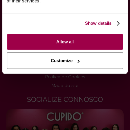
of their services.
Termos, Informações & Envios
Privacidade
Show details
Página comissionistas
Livro De Reclamações On-Line
Allow all
Ganhar Dinheiro
Blog Sex Shop
Swing
Customize
Atendimento Exclusivo
Politica de Cookies
Mapa do site
SOCIALIZE CONNOSCO