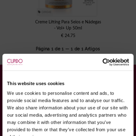
ORGIE
Creme Lifting Para Seios e Nádegas
- Vol+ Up 50ml
€
24.75
Página 1 de 1 — 1 de
1
Artigos
INFORMAÇÕES
This website uses cookies
Contactos
We use cookies to personalise content and ads, to
Newsletter
provide social media features and to analyse our traffic.
Maleta Rosa
We also share information about your use of our site with
our social media, advertising and analytics partners who
Cupido VIP
may combine it with other information that you’ve
Encontrar Encomenda
provided to them or that they’ve collected from your use
Melhor Preço Garantido