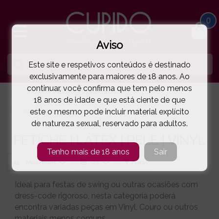
0
Aviso
Este site e respetivos conteúdos é destinado
exclusivamente para maiores de 18 anos. Ao
continuar, você confirma que tem pelo menos
HOME
LINGERIE E ROUPA HOMEM
18 anos de idade e que está ciente de que
este o mesmo pode incluir material explícito
FETICHE | LÁTEX | PELE | VINYL
de natureza sexual, reservado para adultos.
FETICHE | LÁTEX | PELE | VINYL
Tenho mais de 18 anos
Sair
Filtros
Ideal para festas de swing ou outras ocasiões com
dress-code rigoroso, nesta categoria poderá
encontra variadas peças em Vinyl, Couro ou outros
materiais menos comuns.