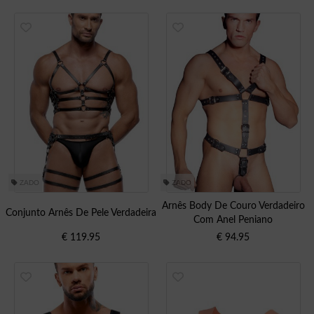
ZADO
ZADO
Arnês Body De Couro Verdadeiro
Conjunto Arnês De Pele Verdadeira
Com Anel Peniano
€
119.95
€
94.95