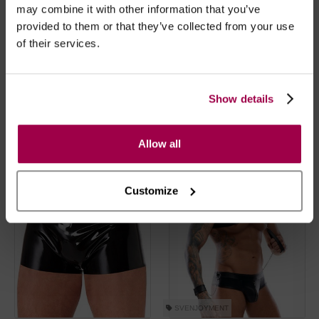
may combine it with other information that you’ve
provided to them or that they’ve collected from your use
of their services.
BLACK LEVEL
Próteses Mamárias - Busto
Jock Strap Zip Frontal
Completo Copa D
Show details
€
29.95
€
209.95
Allow all
Customize
SVENJOYMENT