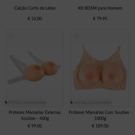
Calção Curto de Látex
Kit BDSM para Homem
€
52.00
€
79.95
COTTELLI ACCESSOIRES
COTTELLI ACCESSOIRES
Próteses Mamárias Externas
Próteses Mamárias Com Soutien -
Soutien - 400g
1000g
€
99.00
€
189.00