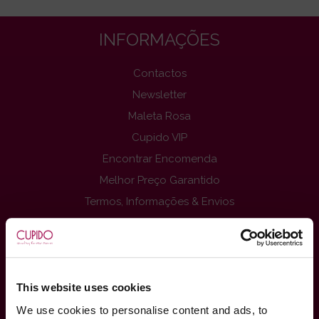
INFORMAÇÕES
Contactos
Newsletter
Maleta Rosa
Cupido VIP
Encontrar Encomenda
Melhor Preço Garantido
Termos, Informações & Envios
Privacidade
Página comissionistas
Livro De Reclamações On-Line
Ganhar Dinheiro
This website uses cookies
Blog Sex Shop
We use cookies to personalise content and ads, to