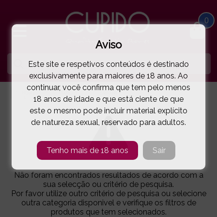
0
Aviso
Este site e respetivos conteúdos é destinado
exclusivamente para maiores de 18 anos. Ao
continuar, você confirma que tem pelo menos
HOME
MARCAS
SWAN®
18 anos de idade e que está ciente de que
este o mesmo pode incluir material explícito
de natureza sexual, reservado para adultos.
Tenho mais de 18 anos
Sair
Não foram encontrados resultados de acordo com a
sua selecção ou critério de pesquisa.
Por favor utilize outro critério de pesquisa ou selecione
outra categoria disponivel e verifique os filtros de
produtos que tem selecionados.