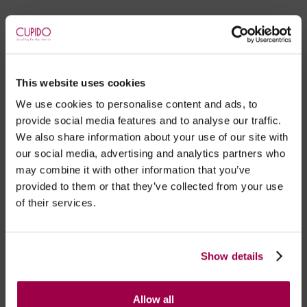
This website uses cookies
We use cookies to personalise content and ads, to
provide social media features and to analyse our traffic.
We also share information about your use of our site with
our social media, advertising and analytics partners who
may combine it with other information that you’ve
provided to them or that they’ve collected from your use
PLEASER
of their services.
Sandálias Marabu- Negro
Sandálias Marabu - Negro
€
84.00
€
79.00
Show details
Allow all