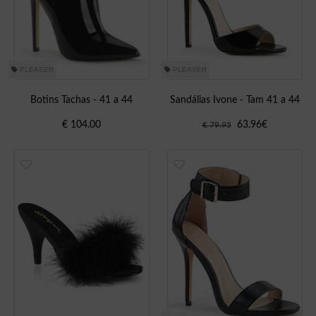
PLEASER
PLEASER
Botins Tachas - 41 a 44
Sandálias Ivone - Tam 41 a 44
€
104.00
63.96
€
€ 79.95