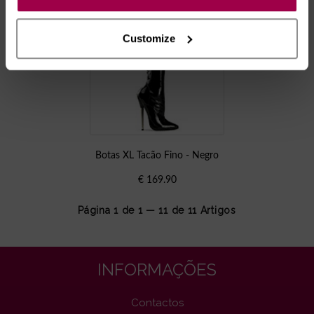
Customize
Botas XL Tacão Fino - Negro
€
169.90
Página 1 de 1 — 11 de
11
Artigos
INFORMAÇÕES
Contactos