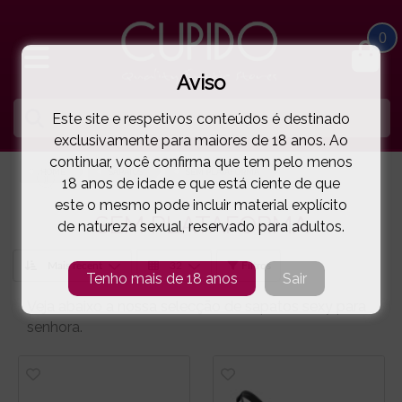
0
Aviso
Este site e respetivos conteúdos é destinado
exclusivamente para maiores de 18 anos. Ao
continuar, você confirma que tem pelo menos
HOME
SAPATOS
SEM PLATAFORMA
18 anos de idade e que está ciente de que
este o mesmo pode incluir material explícito
SEM PLATAFORMA
de natureza sexual, reservado para adultos.
Filtros
Tenho mais de 18 anos
Sair
Veja abaixo a nossa selecção de sapatos sexy para
senhora.