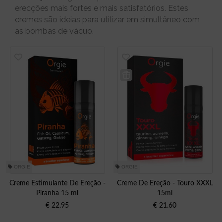
erecções mais fortes e mais satisfatórios. Estes
cremes são ideias para utilizar em simultâneo com
as bombas de vácuo.
ORGIE
ORGIE
Creme Estimulante De Ereção -
Creme De Ereção - Touro XXXL
Piranha 15 ml
15ml
€
22.95
€
21.60