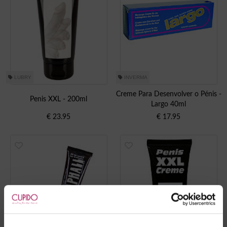
LUBRY
INVERMA
Creme Para Desenvolver o Pénis -
Penis XXL - 200ml
Largo 40ml
€
23.95
€
17.95