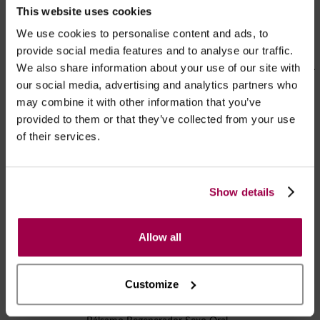
This website uses cookies
We use cookies to personalise content and ads, to
INVERMA
LUBRY
provide social media features and to analyse our traffic.
We also share information about your use of our site with
Magnaphall - Creme Fortalecedor
Creme Desenvolvimento Pénis XXL
Ereção 45ml
- 80ml
our social media, advertising and analytics partners who
€
17.95
€
13.95
may combine it with other information that you’ve
provided to them or that they’ve collected from your use
of their services.
Show details
Allow all
Customize
MILAN