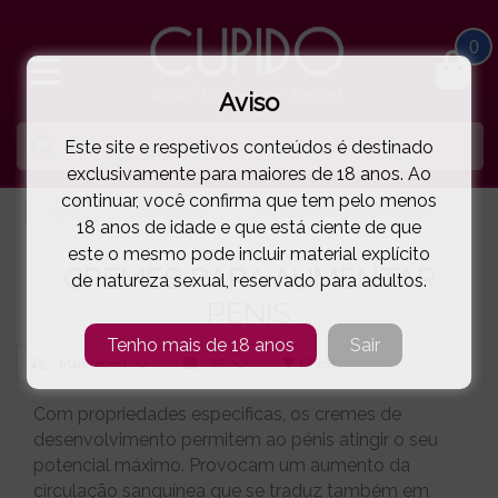
0
Aviso
Este site e respetivos conteúdos é destinado
exclusivamente para maiores de 18 anos. Ao
continuar, você confirma que tem pelo menos
HOME
FARMÁCIA XXX
CREMES PARA AUMENTAR PÉNIS
18 anos de idade e que está ciente de que
este o mesmo pode incluir material explícito
CREMES PARA AUMENTAR
de natureza sexual, reservado para adultos.
PÉNIS
Tenho mais de 18 anos
Sair
Filtros
Com propriedades especificas, os cremes de
desenvolvimento permitem ao pénis atingir o seu
potencial máximo. Provocam um aumento da
circulação sanguínea que se traduz também em