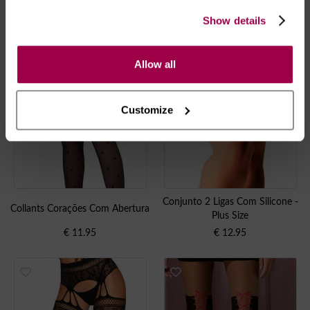
Show details
Allow all
Customize
Conjunto 2 Ligas Com Silicone -
Collants Corações Com Abertura
Plus Size
€
11.95
€
12.95