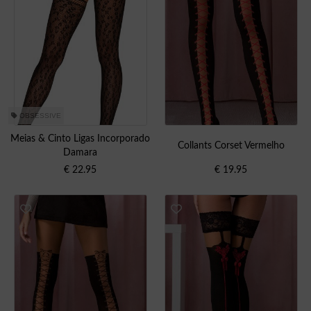
OBSESSIVE
Meias & Cinto Ligas Incorporado
Collants Corset Vermelho
Damara
€
22.95
€
19.95