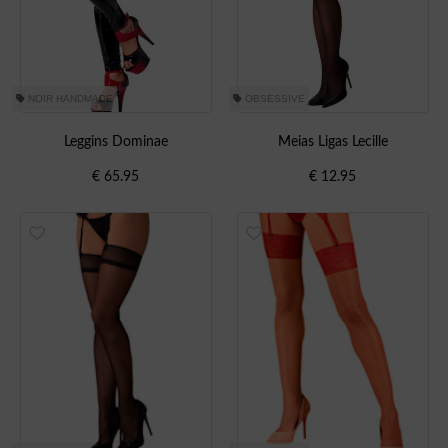
NOIR HANDMADE
OBSESSIVE
Leggins Dominae
Meias Ligas Lecille
€
65.95
€
12.95