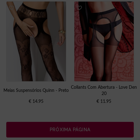
Collants Com Abertura - Love Den
Meias Suspensórios Quinn - Preto
20
€
14.95
€
11.95
PRÓXIMA PÁGINA