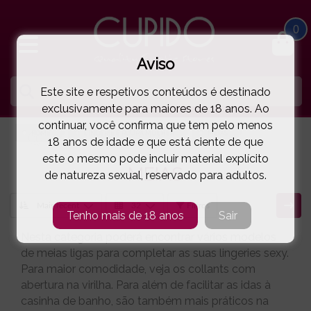
0
Aviso
Este site e respetivos conteúdos é destinado
exclusivamente para maiores de 18 anos. Ao
continuar, você confirma que tem pelo menos
HOME
LINGERIE E ROUPA MULHER
MEIAS
18 anos de idade e que está ciente de que
este o mesmo pode incluir material explícito
MEIAS
de natureza sexual, reservado para adultos.
Filtros
Tenho mais de 18 anos
Sair
Nesta categoria poderá encontrar vários modelos
de meias ligas para completar as suas lingeries sexy.
Para maior comodidade, veja os collants com
abertura na virilha. Para além de facilitar as idas à
casinha de banho, são também mais práticos na