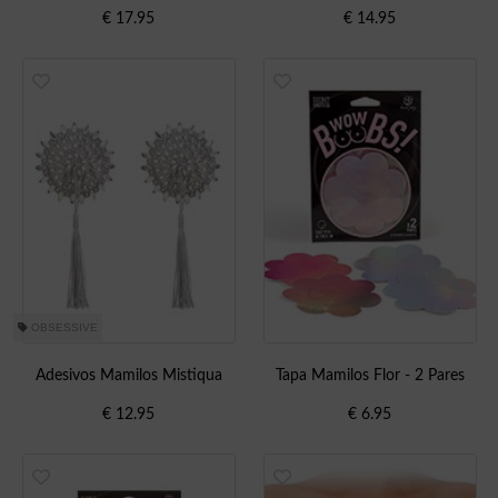
€
17.95
€
14.95
OBSESSIVE
Adesivos Mamilos Mistiqua
Tapa Mamilos Flor - 2 Pares
€
12.95
€
6.95