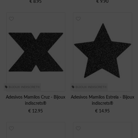
€
8.95
€
9.90
BIJOUX INDISCRET®
BIJOUX INDISCRET®
Adesivos Mamilos Cruz - Bijoux
Adesivos Mamilos Estrela - Bijoux
indiscrets®
indiscrets®
€
12.95
€
14.95