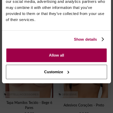
our social media, advertising and analytics partners who
COTTELLI ACCESSOIRES
COTTELLI ACCESSOIRES
may combine it with other information that you’ve
Adesivos De Mamilos Coração -
Adesivos De Mamilos Brilhantes -
provided to them or that they’ve collected from your use
Vermelho
Cruz Preta
of their services.
€
4.95
€
4.95
Show details
Allow all
Customize
COTTELLI ACCESSOIRES
OBSESSIVE
Tapa Mamilos Tecido - Bege 6
Adesivos Corações - Preto
Pares