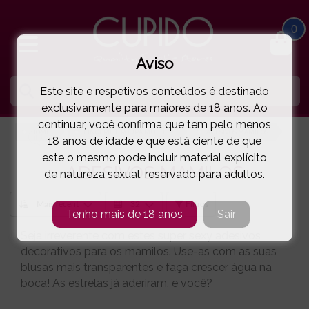
0
Aviso
Este site e respetivos conteúdos é destinado
exclusivamente para maiores de 18 anos. Ao
continuar, você confirma que tem pelo menos
HOME
LINGERIE E ROUPA MULHER
ADESIVOS MAMILOS
18 anos de idade e que está ciente de que
este o mesmo pode incluir material explícito
ADESIVOS MAMILOS
de natureza sexual, reservado para adultos.
Filtros
Tenho mais de 18 anos
Sair
Seja irreverente com estes super sexy adesivos
decorativos para os mamilos. Use-as com as suas
blusas mais transparentes e faça crescer água na
boca! As estrelas já aderiram, e você?