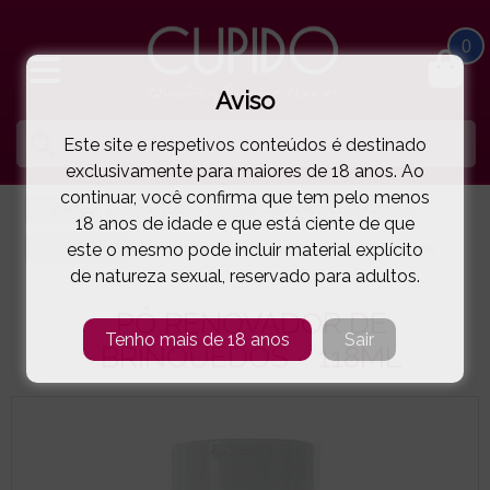
0
Aviso
Este site e respetivos conteúdos é destinado
exclusivamente para maiores de 18 anos. Ao
continuar, você confirma que tem pelo menos
HOME
PARA ELE
MASTURBADORES FLESHLIGHT®
18 anos de idade e que está ciente de que
este o mesmo pode incluir material explícito
FLESHLIGHT®
PÓ RENOVADOR DE BRINQUEDOS - 118ML
( 11-6156920000 )
de natureza sexual, reservado para adultos.
PÓ RENOVADOR DE
Tenho mais de 18 anos
Sair
BRINQUEDOS - 118ML