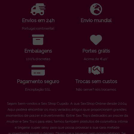
Envios em 24h
Envio mundial
Portugal continental
Embalagens
Portes grátis
100% discretas
Acima de €40*
Pagamento seguro
Trocas sem custos
Encriptação SSL
Não serve? nós trocamos
Sejam bem-vindos à Sex Shop Cupido. A sua SexShop Online desde 2004.
Aqui poderá encontrar os mais variados artigos que proporcionam grandes
momentos de prazer e divertimento. Entre Sex Toys dedicados ao prazer da
mulher e Sex Toys para eles, temos também produtos de cosmética íntima
e lingerie super sexy para que possa provocar a sua cara metade
aumentando assim o desejo. Divirta-se a navegar pelo nosso catálogo. Se