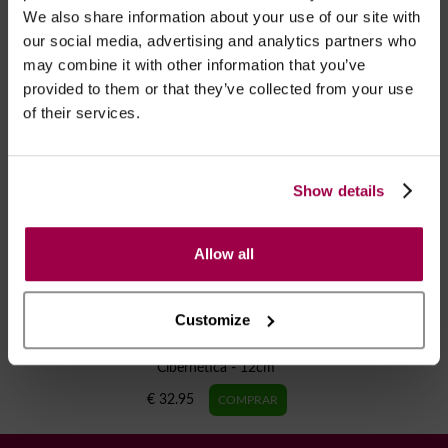
We also share information about your use of our site with
our social media, advertising and analytics partners who
RECOMENDAMOS
may combine it with other information that you’ve
provided to them or that they’ve collected from your use
of their services.
Show details
Allow all
Customize
Dildo Realístico Pele
Cibernética - 12cm
€ 32.95