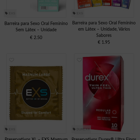
EXS
EXS
Barreira para Sexo Oral Feminino
Barreira para Sexo Oral Feminino
em Látex – Unidade, Vários
Sem Látex – Unidade
Sabores
€
2.50
€
1.95
EXS
DUREX®
Preservativos XL – EXS Magnum
Preservativos Durex® Ultra Finos