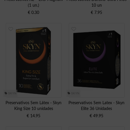
(1 un.)
10 un
€
0.30
€
7.95
SKYN
SKYN
Preservativos Sem Látex - Skyn
Preservativos Sem Latex - Skyn
King Size 10 unidades
Elite 36 Unidades
€
14.95
€
49.95