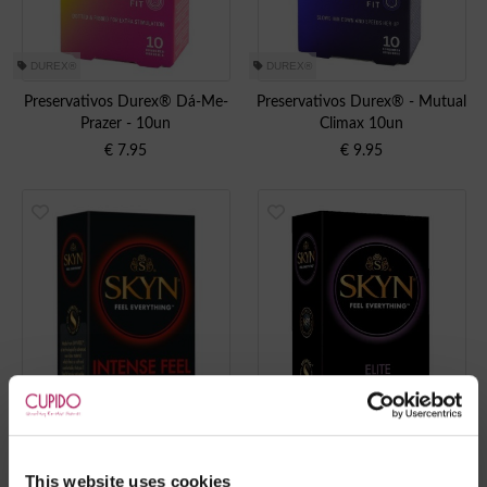
DUREX®
DUREX®
Preservativos Durex® Dá-Me-
Preservativos Durex® - Mutual
Prazer - 10un
Climax 10un
€
7.95
€
9.95
SKYN
SKYN
This website uses cookies