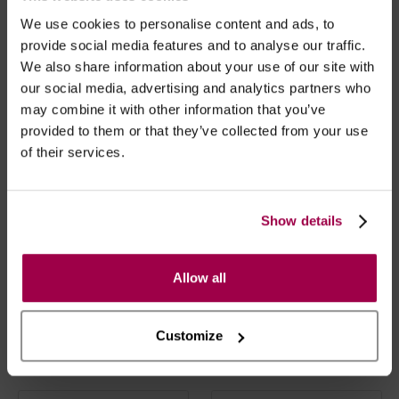
Preservativos Sem Latex - Skyn
Preservativos Sem Latex - Skyn
Intense Feel 10 Unidades
Elite 10 Unidades
We use cookies to personalise content and ads, to
€
13.95
€
13.95
provide social media features and to analyse our traffic.
We also share information about your use of our site with
our social media, advertising and analytics partners who
may combine it with other information that you’ve
provided to them or that they’ve collected from your use
of their services.
Show details
Allow all
SKYN
SKYN
Preservativos Sem Latex - Extra
Preservativos Sem Latex - Skyn
Customize
Lubrificados 10 Unidades
Close Feel 10 Unidades
€
11.95
€
11.95