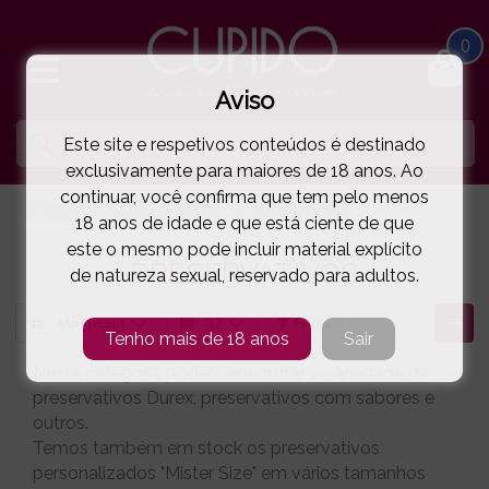
0
Aviso
Este site e respetivos conteúdos é destinado
exclusivamente para maiores de 18 anos. Ao
continuar, você confirma que tem pelo menos
HOME
FARMÁCIA XXX
PRESERVATIVOS
18 anos de idade e que está ciente de que
este o mesmo pode incluir material explícito
PRESERVATIVOS
de natureza sexual, reservado para adultos.
Filtros
Tenho mais de 18 anos
Sair
Nesta categoria poderá encontrar a variedade de
preservativos Durex, preservativos com sabores e
outros.
Temos também em stock os preservativos
personalizados "Mister Size" em vários tamanhos