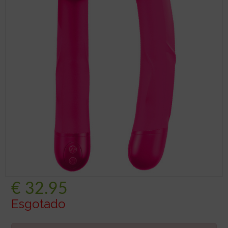
€
32.95
Esgotado