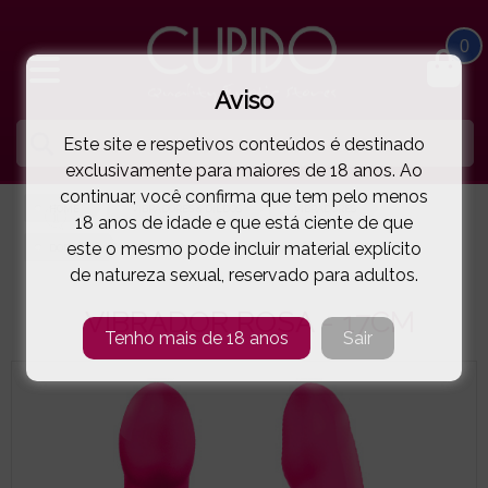
0
Aviso
Este site e respetivos conteúdos é destinado
exclusivamente para maiores de 18 anos. Ao
continuar, você confirma que tem pelo menos
HOME
VIBRADORES & DILDOS
VIBRADORES
18 anos de idade e que está ciente de que
este o mesmo pode incluir material explícito
DORCEL®
VIBRADOR ROSA - 17CM
( 88-0796 )
de natureza sexual, reservado para adultos.
VIBRADOR ROSA - 17CM
Tenho mais de 18 anos
Sair