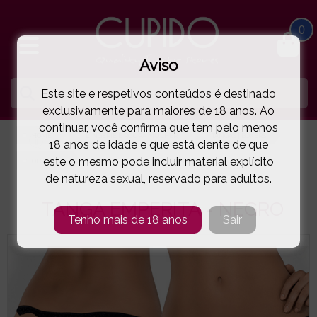
0
Aviso
Este site e respetivos conteúdos é destinado
exclusivamente para maiores de 18 anos. Ao
continuar, você confirma que tem pelo menos
HOME
LINGERIE E ROUPA MULHER
TANGAS | BOXERS
18 anos de idade e que está ciente de que
este o mesmo pode incluir material explícito
OBSESSIVE
TANGA EMPERITA - NEGRO
( 5-8847E )
de natureza sexual, reservado para adultos.
TANGA EMPERITA - NEGRO
Tenho mais de 18 anos
Sair