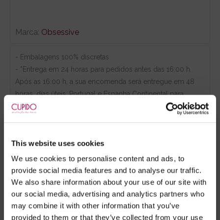
Marca:
Obsessive
- Embalagens 100% discretas
- *Entrega em 24 horas para pedidos antes das 16:00 h.
Após as 16:00 h, a sua encomenda será entregue em 48
horas, dias úteis. Portugal e Espanha Continental para
artigos em stock. Portes gratis depende do país de envio.
Possibilidade de atraso em épocas festivas.
This website uses cookies
We use cookies to personalise content and ads, to
RECOMENDAMOS
provide social media features and to analyse our traffic.
We also share information about your use of our site with
our social media, advertising and analytics partners who
may combine it with other information that you’ve
provided to them or that they’ve collected from your use