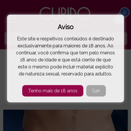
0
Aviso
Este site e respetivos conteúdos é destinado
exclusivamente para maiores de 18 anos. Ao
continuar, você confirma que tem pelo menos
HOME
LINGERIE E ROUPA HOMEM
18 anos de idade e que está ciente de que
este o mesmo pode incluir material explícito
SLIPS | TANGAS | BOXERS
SVENJOYMENT
de natureza sexual, reservado para adultos.
TANGA CAVADA - AZUL
( 11-211061047E )
Tenho mais de 18 anos
Sair
TANGA CAVADA - AZUL