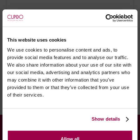
Marca:
Svenjoyment
- Embalagens 100% discretas
This website uses cookies
- *Entrega em 24 horas para pedidos antes das 16:00 h.
We use cookies to personalise content and ads, to
Após as 16:00 h, a sua encomenda será entregue em 48
provide social media features and to analyse our traffic.
horas, dias úteis. Portugal e Espanha Continental para
We also share information about your use of our site with
artigos em stock. Portes gratis depende do país de envio.
our social media, advertising and analytics partners who
Possibilidade de atraso em épocas festivas.
may combine it with other information that you’ve
provided to them or that they’ve collected from your use
of their services.
RECOMENDAMOS
Show details
INFORMAÇÕES
Allow all
Contactos