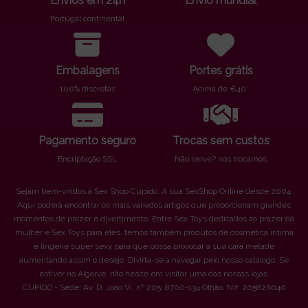
Envios em 24h
Envio mundial
Portugal continental
Embalagens
Portes grátis
100% discretas
Acima de €40*
Pagamento seguro
Trocas sem custos
Encriptação SSL
Não serve? nós trocamos
Sejam bem-vindos à Sex Shop Cupido. A sua SexShop Online desde 2004.
Aqui poderá encontrar os mais variados artigos que proporcionam grandes
momentos de prazer e divertimento. Entre Sex Toys dedicados ao prazer da
mulher e Sex Toys para eles, temos também produtos de cosmética íntima
e lingerie super sexy para que possa provocar a sua cara metade
aumentando assim o desejo. Divirta-se a navegar pelo nosso catálogo. Se
estiver no Algarve, não hesite em visitar uma das nossas lojas.
CUPIDO - Sede: Av. D. Joao VI, nº 205. 8700-134 Olhão. Nif: 205826040