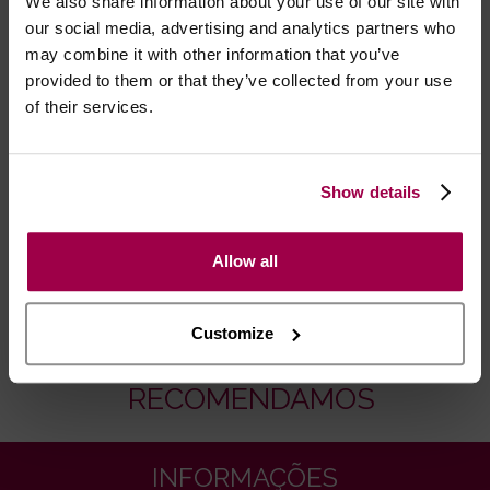
We also share information about your use of our site with
our social media, advertising and analytics partners who
may combine it with other information that you’ve
provided to them or that they’ve collected from your use
of their services.
Marca:
Joe Snyder®
- Embalagens 100% discretas
Show details
- *Entrega em 24 horas para pedidos antes das 16:00 h.
Após as 16:00 h, a sua encomenda será entregue em 48
horas, dias úteis. Portugal e Espanha Continental para
Allow all
artigos em stock. Portes gratis depende do país de envio.
Possibilidade de atraso em épocas festivas.
Customize
RECOMENDAMOS
INFORMAÇÕES