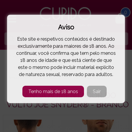
0
Aviso
Este site e respetivos conteúdos é destinado
exclusivamente para maiores de 18 anos. Ao
continuar, você confirma que tem pelo menos
HOME
LINGERIE E ROUPA HOMEM
JOE SNYDER®
18 anos de idade e que está ciente de que
este o mesmo pode incluir material explícito
JOE SNYDER®
de natureza sexual, reservado para adultos.
TANGA AUMENTADOR DO VULTO JOE SNYDER® - BRANCO
( 58-03AAE )
Tenho mais de 18 anos
Sair
TANGA AUMENTADOR DO
VULTO JOE SNYDER® - BRANCO