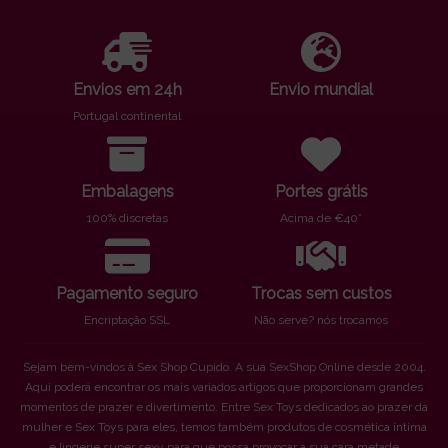
Envios em 24h
Envio mundial
Portugal continental
Embalagens
Portes grátis
100% discretas
Acima de €40*
Pagamento seguro
Trocas sem custos
Encriptação SSL
Não serve? nós trocamos
Sejam bem-vindos à Sex Shop Cupido. A sua SexShop Online desde 2004.
Aqui poderá encontrar os mais variados artigos que proporcionam grandes
momentos de prazer e divertimento. Entre Sex Toys dedicados ao prazer da
mulher e Sex Toys para eles, temos também produtos de cosmética íntima
e lingerie super sexy para que possa provocar a sua cara metade