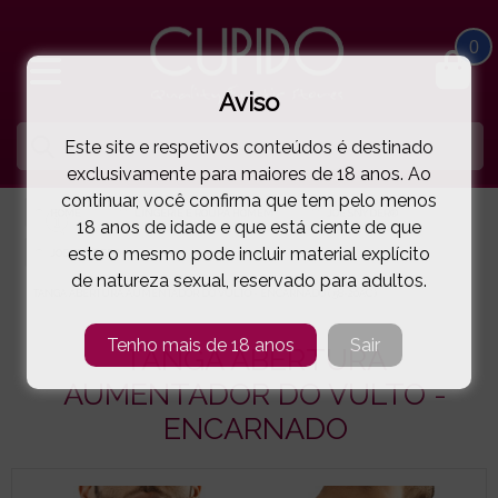
0
Aviso
Este site e respetivos conteúdos é destinado
exclusivamente para maiores de 18 anos. Ao
continuar, você confirma que tem pelo menos
HOME
LINGERIE E ROUPA HOMEM
JOE SNYDER®
18 anos de idade e que está ciente de que
este o mesmo pode incluir material explícito
JOE SNYDER®
de natureza sexual, reservado para adultos.
TANGA ABERTURA AUMENTADOR DO VULTO - ENCARNADO
( 58-20AC )
Tenho mais de 18 anos
Sair
TANGA ABERTURA
AUMENTADOR DO VULTO -
ENCARNADO