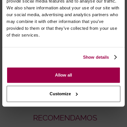
provide social media features and to analyse our traffic.
um vulto mais perceptível ao olhar!
We also share information about your use of our site with
our social media, advertising and analytics partners who
Tamanho único, S-L.
may combine it with other information that you’ve
provided to them or that they’ve collected from your use
of their services.
Marca:
Joe Snyder®
Show details
- Embalagens 100% discretas
- *Entrega em 24 horas para pedidos antes das 16:00 h.
Após as 16:00 h, a sua encomenda será entregue em 48
Allow all
horas, dias úteis. Portugal e Espanha Continental para
artigos em stock. Portes gratis depende do país de envio.
Possibilidade de atraso em épocas festivas.
Customize
RECOMENDAMOS