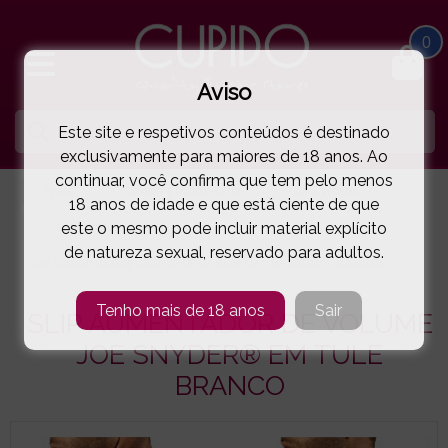
0
Aviso
Este site e respetivos conteúdos é destinado
exclusivamente para maiores de 18 anos. Ao
continuar, você confirma que tem pelo menos
HOME
LINGERIE E ROUPA HOMEM
JOE SNYDER®
18 anos de idade e que está ciente de que
este o mesmo pode incluir material explícito
JOE SNYDER®
de natureza sexual, reservado para adultos.
SLIP AUMENTADOR DE VOLUME JOE SNYDER® EM TULE BRANCO
( 58-AW01APE )
Tenho mais de 18 anos
Sair
SLIP AUMENTADOR DE VOLUME
JOE SNYDER® EM TULE
BRANCO