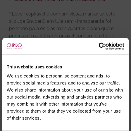
?Leve, respirável e com um visual marcante, este
slip Joe Snyder® em tule semi-transparente foi
pensado para os dias mais quentes e para quem
procura um ajuste confortável com um efeito de
realce natural. O design sem forro e o corte
desportivo favorecem a liberdade de movimentos,
enquanto a bolsa anatómica ajuda a criar um perfil
mais definido.
This website uses cookies
We use cookies to personalise content and ads, to
CARACTERÍSTICAS PRINCIPAIS
provide social media features and to analyse our traffic.
Tule semi-transparente e sem forro para
We also share information about your use of our site with
máxima frescura;
our social media, advertising and analytics partners who
Bolsa especialmente desenhada para
may combine it with other information that you’ve
proporcionar elevação natural e maior volume;
provided to them or that they’ve collected from your use
Corte desportivo que assenta ao corpo de
of their services.
forma segura e confortável;