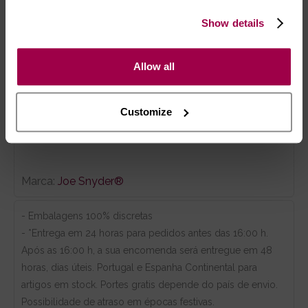
Cós elástico com logótipo Joe Snyder® para
um ajuste firme;
Show details
Acabamentos em contraste que realçam as
linhas do modelo.
Allow all
Uma peça de roupa interior masculina distinta, ideal
para quem valoriza conforto, sensualidade discreta
Customize
e um efeito de realce que se nota.
Marca:
Joe Snyder®
- Embalagens 100% discretas
- *Entrega em 24 horas para pedidos antes das 16:00 h.
Após as 16:00 h, a sua encomenda será entregue em 48
horas, dias úteis. Portugal e Espanha Continental para
artigos em stock. Portes gratis depende do país de envio.
Possibilidade de atraso em épocas festivas.