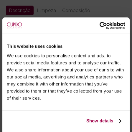
Descrição
Limpeza
Composição
Robe Emma, muito amoroso, produzido em tule
com detalhes em renda floral.
Manga curta, ata à frente com fita de cetim.
Inclui tanga a condizer.
This website uses cookies
We use cookies to personalise content and ads, to
provide social media features and to analyse our traffic.
We also share information about your use of our site with
Marca:
Obsessive
our social media, advertising and analytics partners who
may combine it with other information that you’ve
- Embalagens 100% discretas
provided to them or that they’ve collected from your use
- *Entrega em 24 horas para pedidos antes das 16:00 h.
of their services.
Após as 16:00 h, a sua encomenda será entregue em 48
horas, dias úteis. Portugal e Espanha Continental para
artigos em stock. Portes gratis depende do país de envio.
Show details
Possibilidade de atraso em épocas festivas.