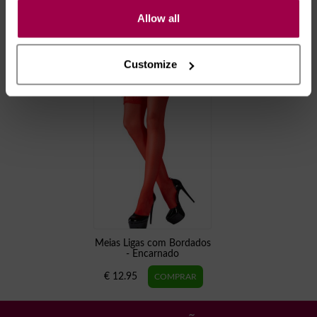
Allow all
RECOMENDAMOS
Customize
Meias Ligas com Bordados
- Encarnado
€ 12.95