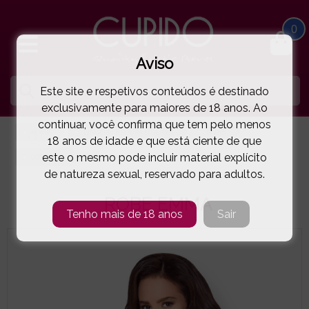
0
Aviso
Este site e respetivos conteúdos é destinado
exclusivamente para maiores de 18 anos. Ao
continuar, você confirma que tem pelo menos
HOME
LINGERIE E ROUPA MULHER
ROBES
18 anos de idade e que está ciente de que
este o mesmo pode incluir material explícito
OBSESSIVE
ROBE EMMA
( 5-9850E )
de natureza sexual, reservado para adultos.
ROBE EMMA
Tenho mais de 18 anos
Sair