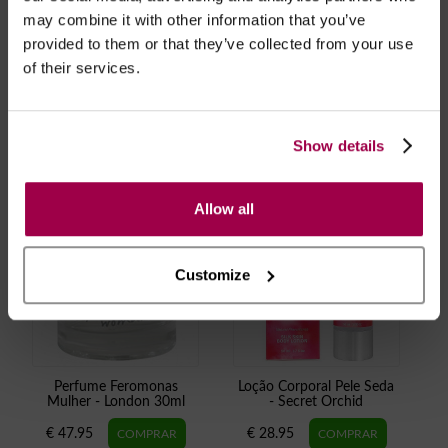
Possibilidade de atraso em épocas festivas.
may combine it with other information that you’ve
provided to them or that they’ve collected from your use
of their services.
RECOMENDAMOS
Show details
Allow all
Customize
Perfume Feromonas
Loção Corporal Pele Seda
Mulher - London 30ml
- Secret Orchid
€ 47.95
€ 28.95