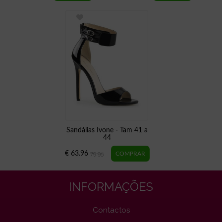
Sandálias Ivone - Tam 41 a
44
€ 63.96
79.95
INFORMAÇÕES
Contactos