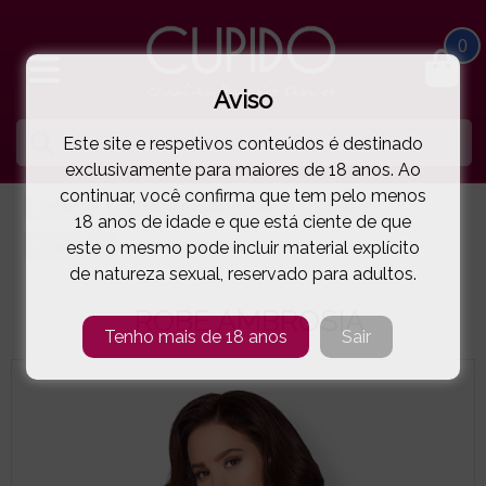
0
Aviso
Este site e respetivos conteúdos é destinado
exclusivamente para maiores de 18 anos. Ao
continuar, você confirma que tem pelo menos
HOME
LINGERIE E ROUPA MULHER
ROBES
18 anos de idade e que está ciente de que
este o mesmo pode incluir material explícito
OBSESSIVE
ROBE AMBROSIA
( 5-8945E )
de natureza sexual, reservado para adultos.
ROBE AMBROSIA
Tenho mais de 18 anos
Sair