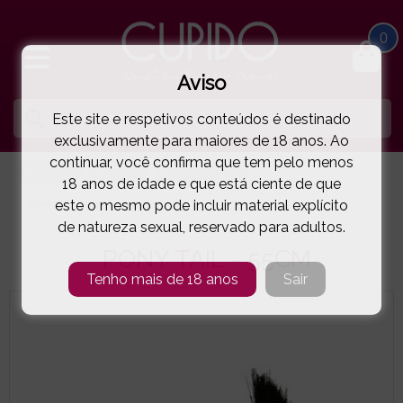
0
Aviso
Este site e respetivos conteúdos é destinado
exclusivamente para maiores de 18 anos. Ao
continuar, você confirma que tem pelo menos
HOME
ANAL
DILDOS ANAIS
18 anos de idade e que está ciente de que
este o mesmo pode incluir material explícito
PONY TAIL - 55CM
( 11-5019210000 )
de natureza sexual, reservado para adultos.
PONY TAIL - 55CM
Tenho mais de 18 anos
Sair