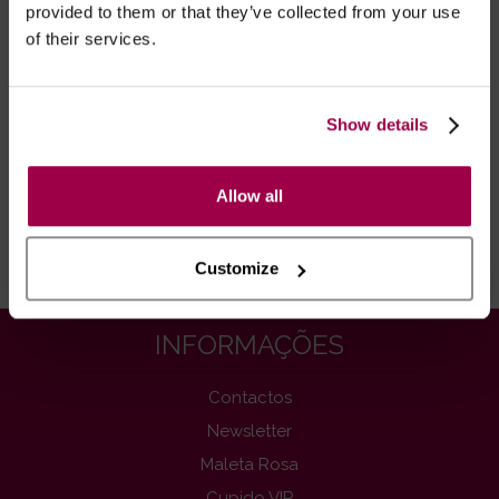
provided to them or that they’ve collected from your use
of their services.
Show details
Allow all
Lubrificante Anal Híbrido -
Orgie Comfort 100ml
Customize
€ 16.20
INFORMAÇÕES
Contactos
Newsletter
Maleta Rosa
Cupido VIP