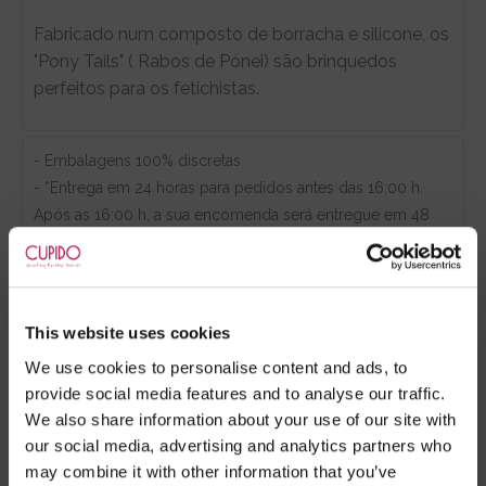
Fabricado num composto de borracha e silicone, os
"Pony Tails" ( Rabos de Pónei) são brinquedos
perfeitos para os fetichistas.
- Embalagens 100% discretas
- *Entrega em 24 horas para pedidos antes das 16:00 h.
Após as 16:00 h, a sua encomenda será entregue em 48
horas, dias úteis. Portugal e Espanha Continental para
artigos em stock. Portes gratis depende do país de envio.
Possibilidade de atraso em épocas festivas.
This website uses cookies
We use cookies to personalise content and ads, to
RECOMENDAMOS
provide social media features and to analyse our traffic.
We also share information about your use of our site with
our social media, advertising and analytics partners who
may combine it with other information that you’ve