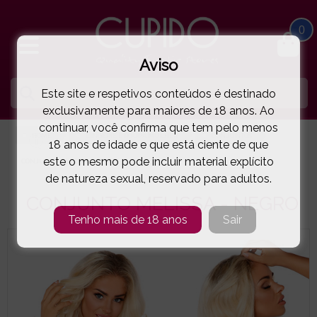
0
Aviso
Este site e respetivos conteúdos é destinado
exclusivamente para maiores de 18 anos. Ao
continuar, você confirma que tem pelo menos
HOME
LINGERIE E ROUPA MULHER
CONJUNTOS
18 anos de idade e que está ciente de que
este o mesmo pode incluir material explícito
CONJUNTO MELISSA - NEGRO
( 91-6457E )
de natureza sexual, reservado para adultos.
CONJUNTO MELISSA - NEGRO
Tenho mais de 18 anos
Sair