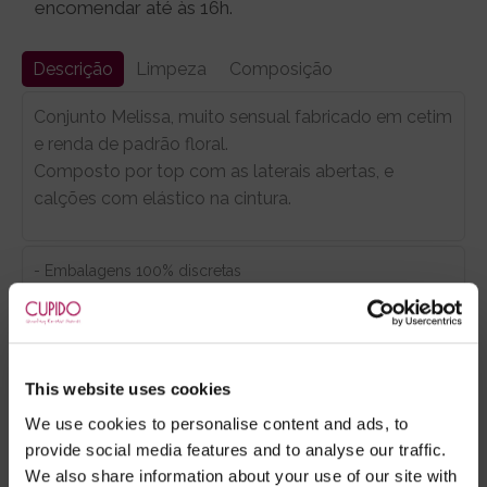
encomendar até às 16h.
Descrição
Limpeza
Composição
Conjunto Melissa, muito sensual fabricado em cetim
e renda de padrão floral.
Composto por top com as laterais abertas, e
calções com elástico na cintura.
- Embalagens 100% discretas
- *Entrega em 24 horas para pedidos antes das 16:00 h.
Após as 16:00 h, a sua encomenda será entregue em 48
horas, dias úteis. Portugal e Espanha Continental para
artigos em stock. Portes gratis depende do país de envio.
This website uses cookies
Possibilidade de atraso em épocas festivas.
We use cookies to personalise content and ads, to
provide social media features and to analyse our traffic.
We also share information about your use of our site with