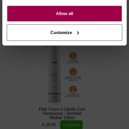
Sandálias kardashian -
Allow all
Transparente
Culotte Bluellia - Azul
€ 62.40
78.00
€ 14.95
Customize
Elixir Corpo e Cabelo Com
Feromonas - Sensfeel
Mulher 100ml
€ 28.95