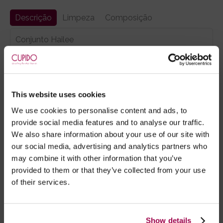
Descrição
Limpeza
Composição
Conjunto Hailee
Composto por:
- Sutien com alça que ata ao pescoço, ajustável.
- Cinto de ligas, com ligueiros ajustáveis.
- Tanga asa delta a combinar.
This website uses cookies
OBS: Não inclui meias. Veja a nossa categoria
AQUI
.
We use cookies to personalise content and ads, to
provide social media features and to analyse our traffic.
We also share information about your use of our site with
our social media, advertising and analytics partners who
Marca:
Obsessive
may combine it with other information that you’ve
provided to them or that they’ve collected from your use
- Embalagens 100% discretas
of their services.
- *Entrega em 24 horas para pedidos antes das 16:00 h.
Após as 16:00 h, a sua encomenda será entregue em 48
horas, dias úteis. Portugal e Espanha Continental para
Show details