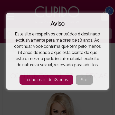
0
Aviso
Este site e respetivos conteúdos é destinado
exclusivamente para maiores de 18 anos. Ao
continuar, você confirma que tem pelo menos
HOME
LINGERIE E ROUPA MULHER
CONJUNTOS
18 anos de idade e que está ciente de que
este o mesmo pode incluir material explícito
OBSESSIVE
CONJUNTO HAILEE - 3 PEÇAS
( 5-6255E )
de natureza sexual, reservado para adultos.
CONJUNTO HAILEE - 3 PEÇAS
Tenho mais de 18 anos
Sair