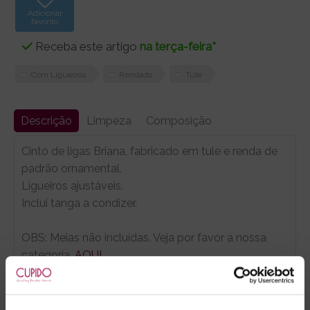
Adicionar
favorito
Receba este artigo
na terça-feira*
Com Ligueiros
Rendado
Tule
Descrição
Limpeza
Composição
Cinto de ligas Briana, fabricado em tule e renda de
padrão ornamental.
Ligueiros ajustáveis.
Inclui tanga a condizer.
OBS: Meias não incluídas. Veja por favor a nossa
categoria,
AQUI
.
Marca:
Obsessive