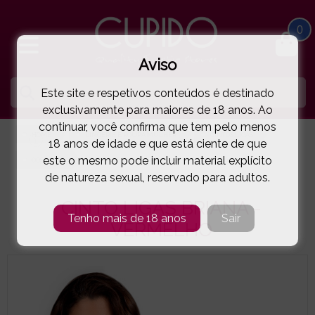
0
Aviso
Este site e respetivos conteúdos é destinado
exclusivamente para maiores de 18 anos. Ao
continuar, você confirma que tem pelo menos
HOME
LINGERIE E ROUPA MULHER
CINTOS LIGAS
18 anos de idade e que está ciente de que
este o mesmo pode incluir material explícito
OBSESSIVE
CINTO LIGAS BRIANA - VERMELHO
( 5-4663E )
de natureza sexual, reservado para adultos.
CINTO LIGAS BRIANA -
Tenho mais de 18 anos
Sair
VERMELHO