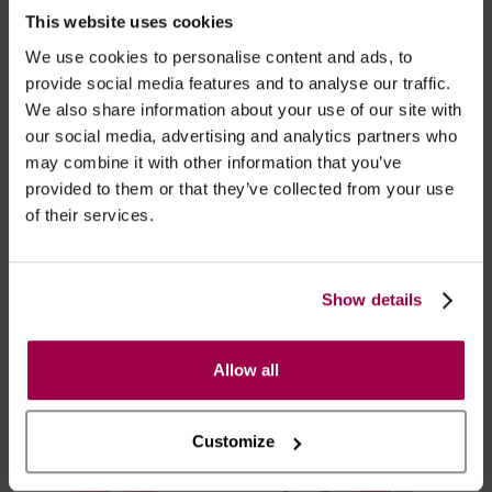
This website uses cookies
- Embalagens 100% discretas
- *Entrega em 24 horas para pedidos antes das 16:00 h.
We use cookies to personalise content and ads, to
Após as 16:00 h, a sua encomenda será entregue em 48
provide social media features and to analyse our traffic.
horas, dias úteis. Portugal e Espanha Continental para
We also share information about your use of our site with
artigos em stock. Portes gratis depende do país de envio.
our social media, advertising and analytics partners who
Possibilidade de atraso em épocas festivas.
may combine it with other information that you’ve
provided to them or that they’ve collected from your use
of their services.
RECOMENDAMOS
Show details
Allow all
Customize