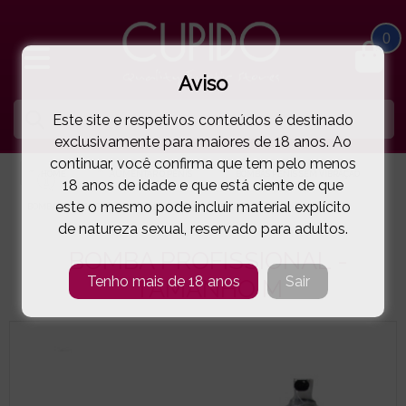
0
Aviso
Este site e respetivos conteúdos é destinado
exclusivamente para maiores de 18 anos. Ao
continuar, você confirma que tem pelo menos
HOME
AUMENTAR O PÉNIS
BOMBAS PÉNIS SEM VIBRAÇÃO
18 anos de idade e que está ciente de que
este o mesmo pode incluir material explícito
BOMBA PROFISSIONAL - TAMANHO M
( 64-731101 )
de natureza sexual, reservado para adultos.
BOMBA PROFISSIONAL -
Tenho mais de 18 anos
Sair
TAMANHO M