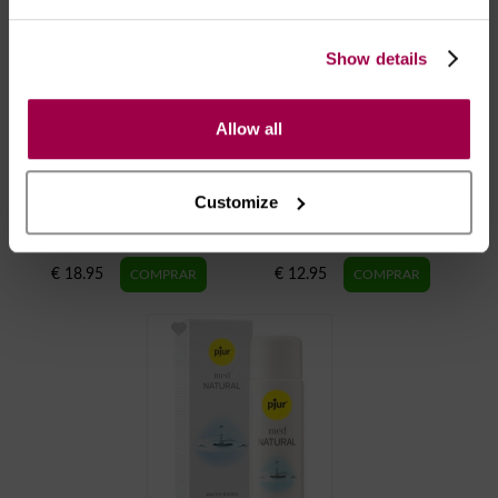
Show details
Allow all
Customize
Lubrificante Mulher à
Lubrificante Especial
Base de Água - Pjur
Reparador - Pjur® 100ml
Woman 100ml
€ 18.95
€ 12.95