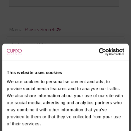
Marca:
Plaisirs Secrets®
- Embalagens 100% discretas
- *Entrega em 24 horas para pedidos antes das 16:00 h.
Após as 16:00 h, a sua encomenda será entregue em 48
horas, dias úteis. Portugal e Espanha Continental para
This website uses cookies
artigos em stock. Portes gratis depende do país de envio.
Possibilidade de atraso em épocas festivas.
We use cookies to personalise content and ads, to
provide social media features and to analyse our traffic.
We also share information about your use of our site with
our social media, advertising and analytics partners who
RECOMENDAMOS
may combine it with other information that you’ve
provided to them or that they’ve collected from your use
of their services.