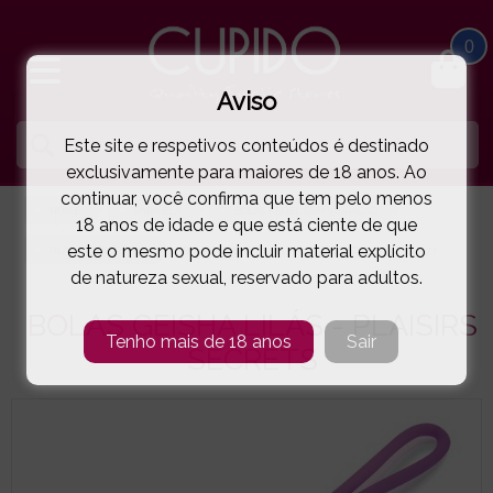
0
Aviso
Este site e respetivos conteúdos é destinado
exclusivamente para maiores de 18 anos. Ao
continuar, você confirma que tem pelo menos
HOME
PARA ELA
BOLAS KEGEL SEM VIBRAÇÃO
18 anos de idade e que está ciente de que
este o mesmo pode incluir material explícito
PLAISIRS SECRETS®
BOLAS GEISHA LILÁS - PLAISIRS SECRETS
( 44-23437 )
de natureza sexual, reservado para adultos.
BOLAS GEISHA LILÁS - PLAISIRS
Tenho mais de 18 anos
Sair
SECRETS