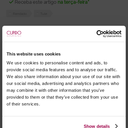
Receba este artigo
na terça-feira*
Rendado
Tule
Descrição
Limpeza
Composição
Babydoll Gisele, fabricado em tecido tule e renda
de padrão foral.
This website uses cookies
Copas decoradas com fitas elásticas.
We use cookies to personalise content and ads, to
Alças ajustáveis e cruzadas atrás.
provide social media features and to analyse our traffic.
Tanga asa delta a condizer.
We also share information about your use of our site with
our social media, advertising and analytics partners who
Marca:
Obsessive
may combine it with other information that you’ve
provided to them or that they’ve collected from your use
- Embalagens 100% discretas
of their services.
- *Entrega em 24 horas para pedidos antes das 16:00 h.
Após as 16:00 h, a sua encomenda será entregue em 48
horas, dias úteis. Portugal e Espanha Continental para
Show details