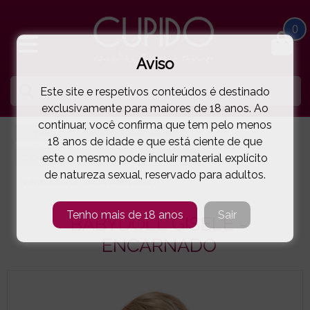
0
Aviso
Este site e respetivos conteúdos é destinado
exclusivamente para maiores de 18 anos. Ao
continuar, você confirma que tem pelo menos
HOME
LINGERIE E ROUPA MULHER
18 anos de idade e que está ciente de que
este o mesmo pode incluir material explícito
CAMISAS NOITE | BABYDOLLS
OBSESSIVE
de natureza sexual, reservado para adultos.
BABYDOLL GISELE - ENCARNADO
( 5-6620E )
Tenho mais de 18 anos
Sair
BABYDOLL GISELE -
ENCARNADO