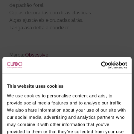
de padrão foral.
Copas decoradas com fitas elásticas.
Alças ajustáveis e cruzadas atrás.
Tanga asa delta a condizer.
Marca:
Obsessive
- Embalagens 100% discretas
- *Entrega em 24 horas para pedidos antes das 16:00 h.
Após as 16:00 h, a sua encomenda será entregue em 48
This website uses cookies
horas, dias úteis. Portugal e Espanha Continental para
We use cookies to personalise content and ads, to
artigos em stock. Portes gratis depende do país de envio.
provide social media features and to analyse our traffic.
Possibilidade de atraso em épocas festivas.
We also share information about your use of our site with
our social media, advertising and analytics partners who
may combine it with other information that you’ve
provided to them or that they’ve collected from your use
RECOMENDAMOS