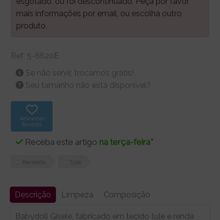
esgotado, ou foi descontinuado. Peça por favor
mais informações por email, ou escolha outro
produto.
Ref:
5-6620E
Se não servir, trocamos grátis!
Seu tamanho não está disponível?
Adicionar
favorito
Receba este artigo
na terça-feira*
Rendado
Tule
Descrição
Limpeza
Composição
Babydoll Gisele, fabricado em tecido tule e renda