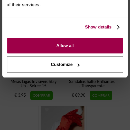
of their services.
Show details
Allow all
Customize
Meias Ligas Invisíveis Stay
Sandálias Salto Brilhantes
Up - Soiree 15
- Transparente
€ 3.95
€ 89.90