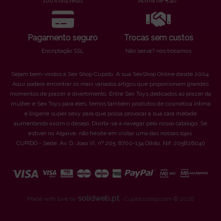
100% discretas
Acima de €40*
Pagamento seguro
Trocas sem custos
Encriptação SSL
Não serve? nós trocamos
Sejam bem-vindos à Sex Shop Cupido. A sua SexShop Online desde 2004.
Aqui poderá encontrar os mais variados artigos que proporcionam grandes
momentos de prazer e divertimento. Entre Sex Toys dedicados ao prazer da
mulher e Sex Toys para eles, temos também produtos de cosmética íntima
e lingerie super sexy para que possa provocar a sua cara metade
aumentando assim o desejo. Divirta-se a navegar pelo nosso catálogo. Se
estiver no Algarve, não hesite em visitar uma das nossas lojas.
CUPIDO - Sede: Av. D. Joao VI, nº 205. 8700-134 Olhão. Nif: 205826040
solidweb.pt
Made with love by
- Cupidosshop.com © 2026