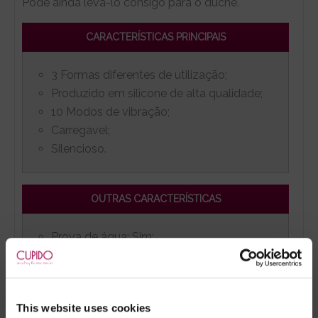
Pode ainda levá-lo consigo para o duche.
CARACTERÍSTICAS PRINCIPAIS
3 Formas diferentes de utilização;
Produzido em silicone de alta qualidade;
10 Modos de vibração;
Carregável;
Silencioso.
OUTRAS CARACTERÍSTICAS
Prova de água: Sim;
Ftalatos: Não;
Látex: Não;
This website uses cookies