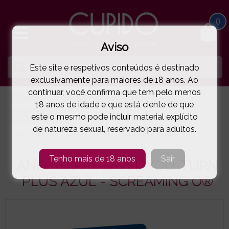
0
Aviso
Este site e respetivos conteúdos é destinado
exclusivamente para maiores de 18 anos. Ao
continuar, você confirma que tem pelo menos
HOME
PARA ELE
ANÉIS PÉNIS COM VIBRAÇAO
18 anos de idade e que está ciente de que
este o mesmo pode incluir material explícito
THE SCREAMING O
de natureza sexual, reservado para adultos.
ANEL CARREGÁVEL YOU-TURN PLUS AZUL - SCREAMING O®
( 44-28883 )
Tenho mais de 18 anos
Sair
ANEL CARREGÁVEL YOU-TURN
PLUS AZUL - SCREAMING O®