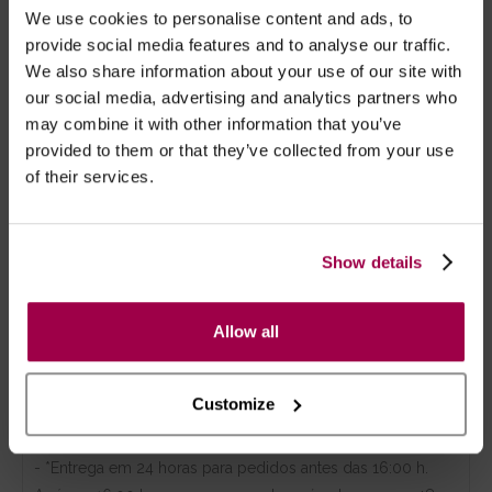
TACTO
We use cookies to personalise content and ads, to
provide social media features and to analyse our traffic.
Suave e aveludado.
We also share information about your use of our site with
our social media, advertising and analytics partners who
may combine it with other information that you’ve
ALIMENTAÇÃO
provided to them or that they’ve collected from your use
of their services.
Carregável através de cabo USB, incluído;
Cada carga fornece aproximadamente 60
minutos de uso.
Show details
Allow all
Marca:
The Screaming O
Customize
- Embalagens 100% discretas
- *Entrega em 24 horas para pedidos antes das 16:00 h.