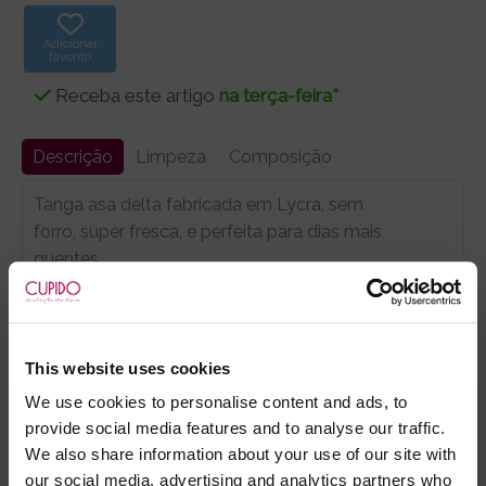
Adicionar
favorito
Receba este artigo
na terça-feira*
Descrição
Limpeza
Composição
Tanga asa delta fabricada em Lycra, sem
forro, super fresca, e perfeita para dias mais
quentes.
Tem uma bolsa especial desenhada para
proporcionar uma elevação acentuada da sua
intimidade, para um vulto maior e mais desportivo
This website uses cookies
que será até notada através das calças.
We use cookies to personalise content and ads, to
provide social media features and to analyse our traffic.
We also share information about your use of our site with
our social media, advertising and analytics partners who