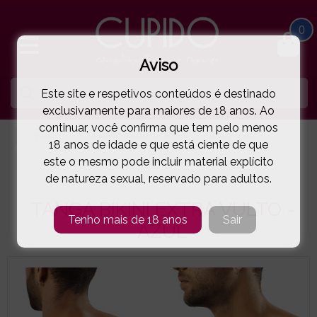
0
Aviso
Este site e respetivos conteúdos é destinado
exclusivamente para maiores de 18 anos. Ao
continuar, você confirma que tem pelo menos
HOME
LINGERIE E ROUPA HOMEM
JOE SNYDER®
18 anos de idade e que está ciente de que
este o mesmo pode incluir material explícito
JOE SNYDER®
TANGA BIKINI EXTRA VULTO - AZUL
( 58-BUL02ADE )
de natureza sexual, reservado para adultos.
TANGA BIKINI EXTRA VULTO -
Tenho mais de 18 anos
Sair
AZUL