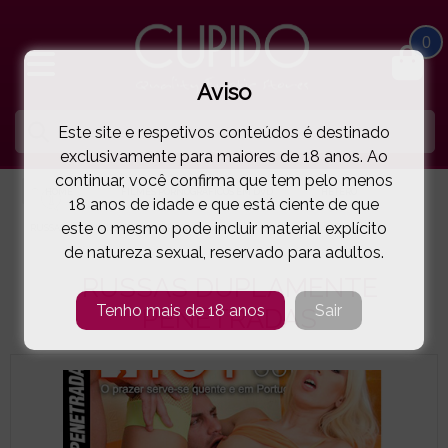
0
Aviso
Este site e respetivos conteúdos é destinado
exclusivamente para maiores de 18 anos. Ao
continuar, você confirma que tem pelo menos
HOME
FILMES PORNOGRÁFICOS EM DVD
HETERO
18 anos de idade e que está ciente de que
este o mesmo pode incluir material explícito
RUSSAS DUPLAMENTE PENETRADAS
( 35-12198 )
de natureza sexual, reservado para adultos.
RUSSAS DUPLAMENTE
Tenho mais de 18 anos
Sair
PENETRADAS