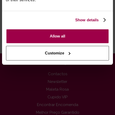
Após as 16:00 h, a sua encomenda será entregue em 48
horas, dias úteis. Portugal e Espanha Continental para
artigos em stock. Portes gratis depende do país de envio.
Show details
Possibilidade de atraso em épocas festivas.
Allow all
RECOMENDAMOS
Customize
INFORMAÇÕES
Contactos
Newsletter
Maleta Rosa
Cupido VIP
Encontrar Encomenda
Melhor Preço Garantido