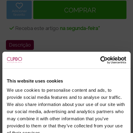
Adicionar
favorito
Receba este artigo
na segunda-feira*
Descrição
Para estas quatro russas a vida só faz sentido a três,
por isso se o marido quer festa, tem de levar
sempre um amigo para casa.
This website uses cookies
- Duração: 115 min
We use cookies to personalise content and ads, to
- Idioma: Inglês/Espanhol
provide social media features and to analyse our traffic.
- Legendas: Português
We also share information about your use of our site with
our social media, advertising and analytics partners who
may combine it with other information that you’ve
- Embalagens 100% discretas
provided to them or that they’ve collected from your use
- *Entrega em 24 horas para pedidos antes das 16:00 h.
of their services.