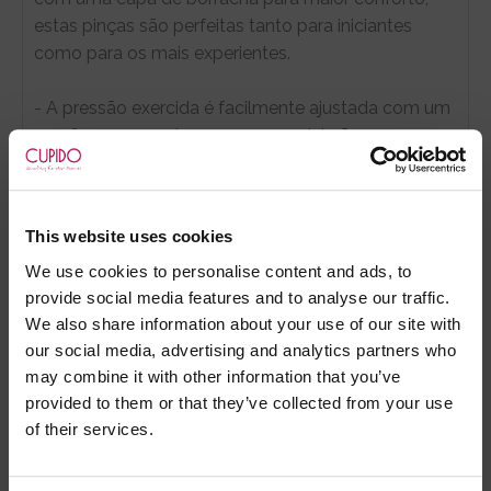
estas pinças são perfeitas tanto para iniciantes
como para os mais experientes.
- A pressão exercida é facilmente ajustada com um
parafuso, enquanto as penas acariciarão e
provocarão a sua pele.
This website uses cookies
Marca:
Pipedream
We use cookies to personalise content and ads, to
provide social media features and to analyse our traffic.
- Embalagens 100% discretas
We also share information about your use of our site with
- *Entrega em 24 horas para pedidos antes das 16:00 h.
our social media, advertising and analytics partners who
Após as 16:00 h, a sua encomenda será entregue em 48
may combine it with other information that you’ve
horas, dias úteis. Portugal e Espanha Continental para
provided to them or that they’ve collected from your use
artigos em stock. Portes gratis depende do país de envio.
of their services.
Possibilidade de atraso em épocas festivas.