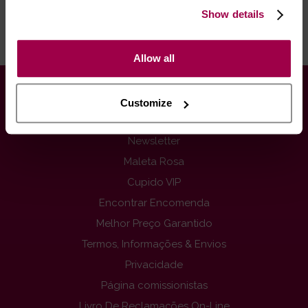
Show details
RECOMENDAMOS
Allow all
INFORMAÇÕES
Customize
Contactos
Newsletter
Maleta Rosa
Cupido VIP
Encontrar Encomenda
Melhor Preço Garantido
Termos, Informações & Envios
Privacidade
Página comissionistas
Livro De Reclamações On-Line