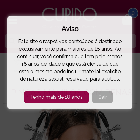
0
Aviso
Este site e respetivos conteúdos é destinado
exclusivamente para maiores de 18 anos. Ao
continuar, você confirma que tem pelo menos
HOME
SM | BONDAGE
PINÇAS MAMILOS E CLÍTORIS
18 anos de idade e que está ciente de que
este o mesmo pode incluir material explícito
PIPEDREAM
PINÇAS MAMILOS COM PENAS
( 1-388900 )
de natureza sexual, reservado para adultos.
PINÇAS MAMILOS COM PENAS
Tenho mais de 18 anos
Sair