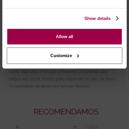
Show details
Marca:
Reds
Allow all
- Embalagens 100% discretas
Customize
- *Entrega em 24 horas para pedidos antes das 16:00 h.
Após as 16:00 h, a sua encomenda será entregue em 48
horas, dias úteis. Portugal e Espanha Continental para
artigos em stock. Portes gratis depende do país de envio.
Possibilidade de atraso em épocas festivas.
RECOMENDAMOS