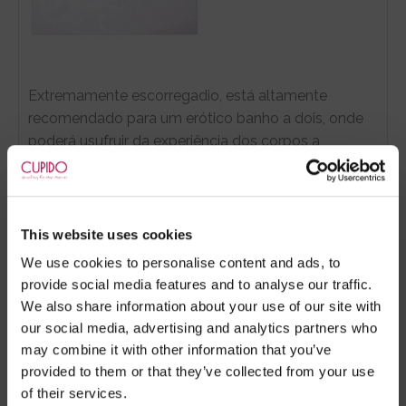
Extremamente escorregadio, está altamente
recomendado para um erótico banho a dois, onde
poderá usufruir da experiência dos corpos a
escorregarem um pelo outro em perfeito delírio de
prazer enquanto fazem amor.
- Cada embalagem transforma cerca de 200 litros
This website uses cookies
de água em líquido viscoso.
We use cookies to personalise content and ads, to
- Seguro para usar enquanto tem relações sexuais,
provide social media features and to analyse our traffic.
pode até ser utilizado como lubrificante.
We also share information about your use of our site with
- Pode ser utilizado em Jacuzzi.
our social media, advertising and analytics partners who
- A banheira é depois vazada de forma normal.
may combine it with other information that you’ve
- Após utilização, deve passar o corpo por água
provided to them or that they’ve collected from your use
morna para remover qualquer resíduo.
of their services.