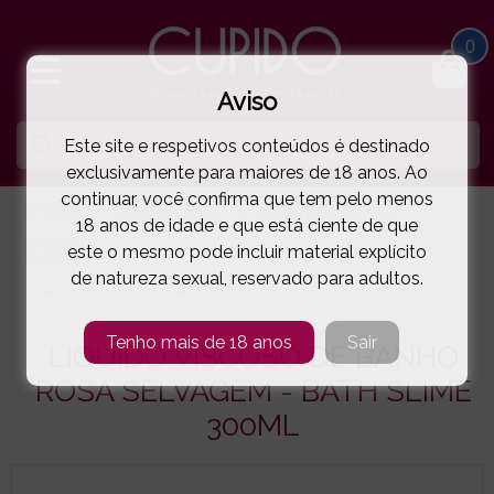
0
Aviso
Este site e respetivos conteúdos é destinado
exclusivamente para maiores de 18 anos. Ao
continuar, você confirma que tem pelo menos
HOME
FARMÁCIA XXX
BANHO - ESPUMAS | SAIS
18 anos de idade e que está ciente de que
este o mesmo pode incluir material explícito
REDS
de natureza sexual, reservado para adultos.
LÍQUIDO VISCOSO DE BANHO ROSA SELVAGEM - BATH SLIME 300ML
( 57-000056 )
Tenho mais de 18 anos
Sair
LÍQUIDO VISCOSO DE BANHO
ROSA SELVAGEM - BATH SLIME
300ML