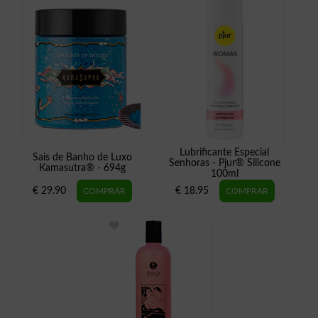
Lubrificante Especial
Sais de Banho de Luxo
Senhoras - Pjur® Silicone
Kamasutra® - 694g
100ml
€ 29.90
€ 18.95