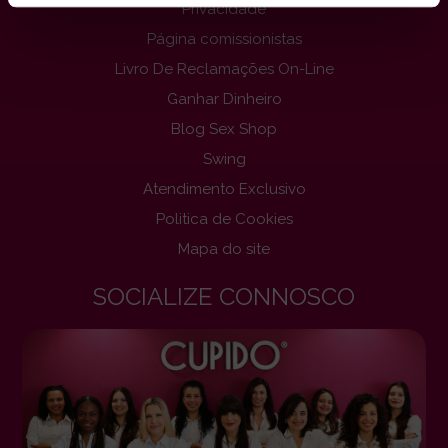
Privacidade
Página comissionistas
Livro De Reclamações On-Line
Ganhar Dinheiro
Blog Sex Shop
Swing
Atendimento Exclusivo
Politica de Cookies
Mapa do site
SOCIALIZE CONNOSCO