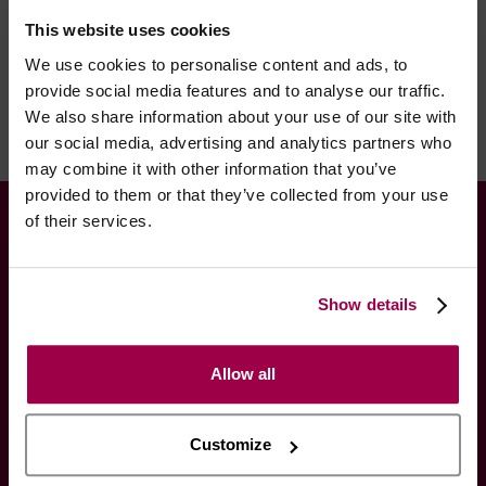
- *Entrega em 24 horas para pedidos antes das 16:00 h.
This website uses cookies
Após as 16:00 h, a sua encomenda será entregue em 48
We use cookies to personalise content and ads, to
horas, dias úteis. Portugal e Espanha Continental para
provide social media features and to analyse our traffic.
artigos em stock. Portes gratis depende do país de envio.
We also share information about your use of our site with
Possibilidade de atraso em épocas festivas.
our social media, advertising and analytics partners who
may combine it with other information that you’ve
provided to them or that they’ve collected from your use
INFORMAÇÕES
of their services.
Contactos
Newsletter
Show details
Maleta Rosa
Cupido VIP
Allow all
Encontrar Encomenda
Melhor Preço Garantido
Customize
Termos, Informações & Envios