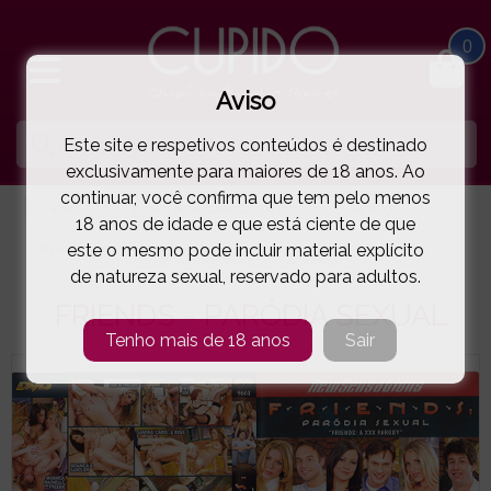
0
Aviso
Este site e respetivos conteúdos é destinado
exclusivamente para maiores de 18 anos. Ao
continuar, você confirma que tem pelo menos
HOME
FILMES PORNOGRÁFICOS EM DVD
HETERO
18 anos de idade e que está ciente de que
este o mesmo pode incluir material explícito
FRIENDS - PARÓDIA SEXUAL
( 35-9661 )
de natureza sexual, reservado para adultos.
FRIENDS - PARÓDIA SEXUAL
Tenho mais de 18 anos
Sair