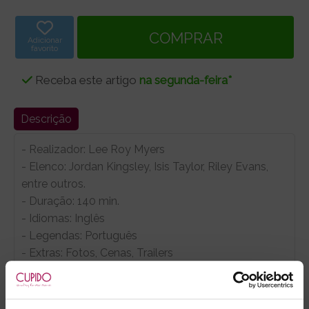
Adicionar
favorito
Receba este artigo
na segunda-feira*
Descrição
- Realizador: Lee Roy Myers
- Elenco: Jordan Kingsley, Isis Taylor, Riley Evans,
entre outros.
- Duração: 140 min.
- Idiomas: Inglês
- Legendas: Português
- Extras: Fotos, Cenas, Trailers
- Embalagens 100% discretas