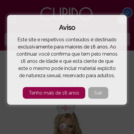
0
Aviso
Este site e respetivos conteúdos é destinado
exclusivamente para maiores de 18 anos. Ao
continuar, você confirma que tem pelo menos
HOME
CARNAVAL
FANTASIA DE ENFERMEIRA - ROSA
( 23-21051E )
18 anos de idade e que está ciente de que
este o mesmo pode incluir material explícito
de natureza sexual, reservado para adultos.
FANTASIA DE ENFERMEIRA -
ROSA
Tenho mais de 18 anos
Sair