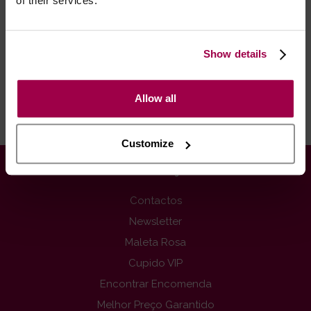
of their services.
Após as 16:00 h, a sua encomenda será entregue em 48
horas, dias úteis. Portugal e Espanha Continental para
artigos em stock. Portes gratis depende do país de envio.
Show details
Possibilidade de atraso em épocas festivas.
Allow all
RECOMENDAMOS
Customize
INFORMAÇÕES
Contactos
Newsletter
Maleta Rosa
Cupido VIP
Encontrar Encomenda
Melhor Preço Garantido