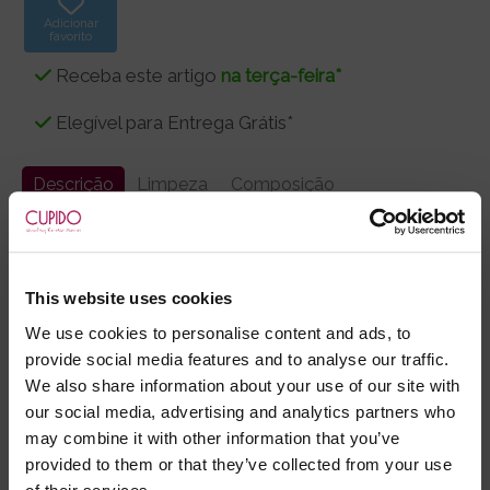
Adicionar
favorito
Receba este artigo
na terça-feira*
Elegível para Entrega Grátis*
Descrição
Limpeza
Composição
Fantasia de enfermeira composta por mini-vestido
com acabamento de cetim e chapéu bandelete.
OBS: Não inclui tapa-olho, luvas, meias ligas,
This website uses cookies
sapatos nem o saiote que confere o volume ao
We use cookies to personalise content and ads, to
vestido. Veja em baixo alguns acessórios
provide social media features and to analyse our traffic.
disponíveis.
We also share information about your use of our site with
our social media, advertising and analytics partners who
may combine it with other information that you’ve
- Embalagens 100% discretas
provided to them or that they’ve collected from your use
- *Entrega em 24 horas para pedidos antes das 16:00 h.