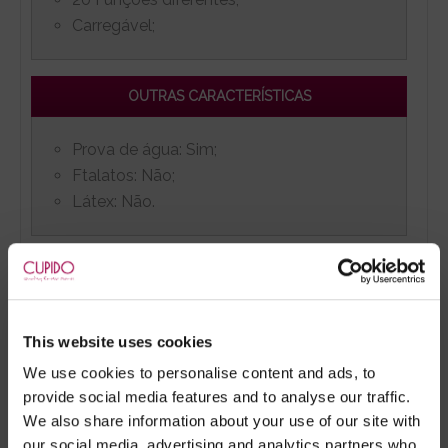
Carregável;
OUTRAS CARACTERÍSTICAS
Prova de água: Sim;
Ftalatos: Não;
Látex: Não.
TACTO
Macio e suave.
This website uses cookies
We use cookies to personalise content and ads, to
ALIMENTAÇÃO
provide social media features and to analyse our traffic.
We also share information about your use of our site with
our social media, advertising and analytics partners who