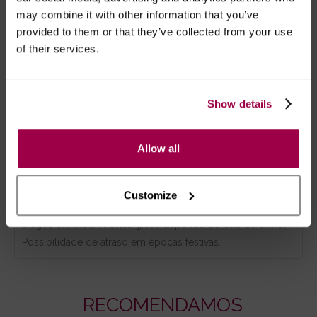
Carregável via cabo USB, incluído;
may combine it with other information that you’ve
Cada carga fornece mais de 60 minutos de
provided to them or that they’ve collected from your use
utilização.
of their services.
Show details
Marca:
The Screaming O
Allow all
- Embalagens 100% discretas
- *Entrega em 24 horas para pedidos antes das 16:00 h.
Após as 16:00 h, a sua encomenda será entregue em 48
Customize
horas, dias úteis. Portugal e Espanha Continental para
artigos em stock. Portes gratis depende do país de envio.
Possibilidade de atraso em épocas festivas.
RECOMENDAMOS