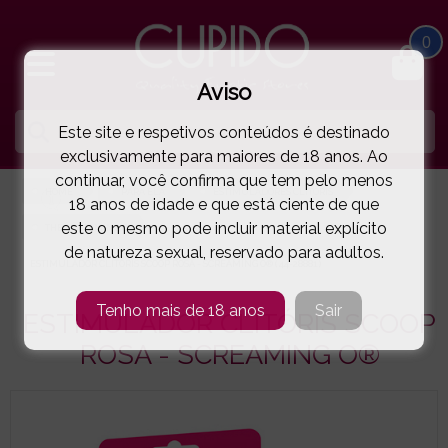
0
Aviso
Este site e respetivos conteúdos é destinado
exclusivamente para maiores de 18 anos. Ao
continuar, você confirma que tem pelo menos
HOME
PARA ELA
ESTIMULADORES CLITÓRIS
18 anos de idade e que está ciente de que
este o mesmo pode incluir material explícito
THE SCREAMING O
de natureza sexual, reservado para adultos.
ESTIMULADOR CLITÓRIS SCOOP ROSA - SCREAMING O®
( 44-28881 )
Tenho mais de 18 anos
Sair
ESTIMULADOR CLITÓRIS SCOOP
ROSA - SCREAMING O®