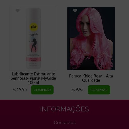
Lubrificante Estimulante
Peruca Khloe Rosa - Alta
Senhoras- Pjur® MyGlide
Qualidade
100ml
€ 19.95
€ 9.95
INFORMAÇÕES
Contactos