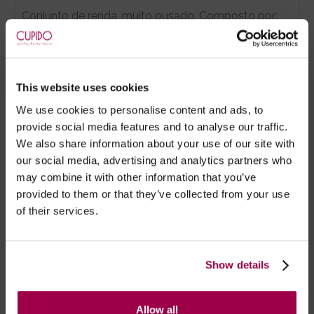
Conjunto de renda, muito ousado. Composto por:
- Soutien prateleira embelezado com pendente
entre as copas. Alças ajustáveis, fecha atrás com
colchetes;
- Cinto de ligas com ligueiros ajustáveis;
This website uses cookies
- Tanga fio dental com abertura.
We use cookies to personalise content and ads, to
provide social media features and to analyse our traffic.
OBS: Não inclui meias. Veja a nossa
We also share information about your use of our site with
categoria,
AQUI.
our social media, advertising and analytics partners who
may combine it with other information that you’ve
provided to them or that they’ve collected from your use
of their services.
Marca:
Cottelli Lingerie
- Embalagens 100% discretas
Show details
- *Entrega em 24 horas para pedidos antes das 16:00 h.
Após as 16:00 h, a sua encomenda será entregue em 48
horas, dias úteis. Portugal e Espanha Continental para
Allow all