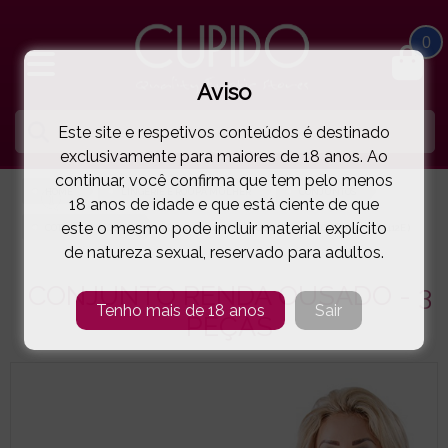
0
Aviso
Este site e respetivos conteúdos é destinado
exclusivamente para maiores de 18 anos. Ao
continuar, você confirma que tem pelo menos
HOME
LINGERIE E ROUPA MULHER
CONJUNTOS
18 anos de idade e que está ciente de que
este o mesmo pode incluir material explícito
COTTELLI LINGERIE
CONJUNTO RENDA OUSADO - 3 PEÇAS
( 11-222095412E )
de natureza sexual, reservado para adultos.
CONJUNTO RENDA OUSADO - 3
Tenho mais de 18 anos
Sair
PEÇAS