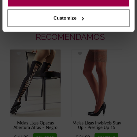
artigos em stock. Portes gratis depende do país de envio.
Possibilidade de atraso em épocas festivas.
Customize
RECOMENDAMOS
Meias Ligas Opacas
Meias Ligas Invisíveis Stay
Abertura Atrás – Negro
Up - Prestige Up 15