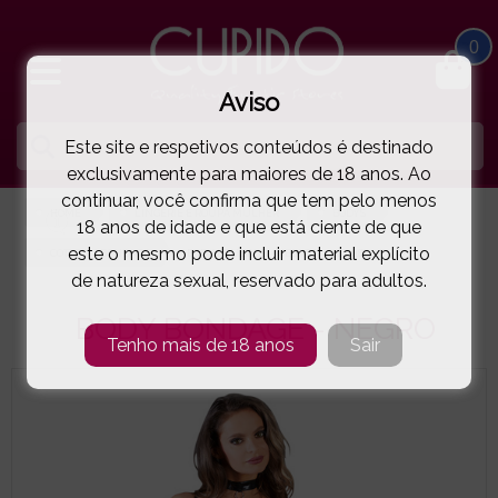
0
Aviso
Este site e respetivos conteúdos é destinado
exclusivamente para maiores de 18 anos. Ao
continuar, você confirma que tem pelo menos
HOME
LINGERIE E ROUPA MULHER
BODYS
18 anos de idade e que está ciente de que
este o mesmo pode incluir material explícito
COTTELLI BONDAGE
BODY BONDAGE - NEGRO
( 11-264148810E )
de natureza sexual, reservado para adultos.
BODY BONDAGE - NEGRO
Tenho mais de 18 anos
Sair