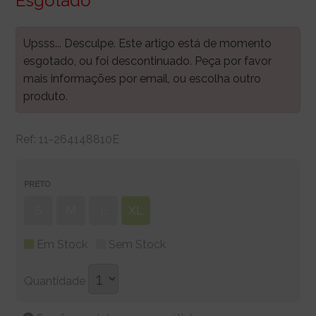
Esgotado
Upsss... Desculpe. Este artigo está de momento
esgotado, ou foi descontinuado. Peça por favor
mais informações por email, ou escolha outro
produto.
Ref:
11-264148810E
PRETO
S
M
L
XL
Em Stock
Sem Stock
Quantidade