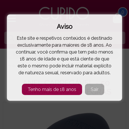
0
Aviso
Este site e respetivos conteúdos é destinado
exclusivamente para maiores de 18 anos. Ao
continuar, você confirma que tem pelo menos
HOME
50 SOMBRAS DE GREY SEX TOYS
50 SHADES OF GREY
18 anos de idade e que está ciente de que
este o mesmo pode incluir material explícito
ANEL CARREGÁVEL - 50 SOMBRAS MAIS NEGRAS
( 44-27433 )
de natureza sexual, reservado para adultos.
ANEL CARREGÁVEL - 50
Tenho mais de 18 anos
Sair
SOMBRAS MAIS NEGRAS