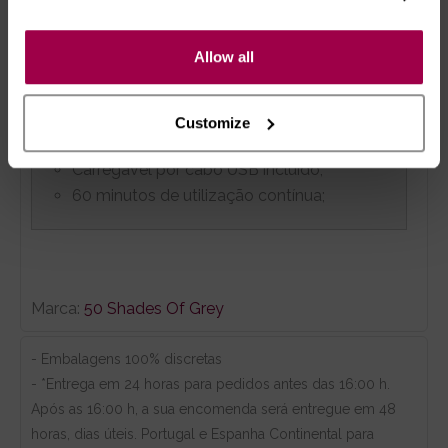
Toque suave e aveludado.
Allow all
ALIMENTAÇÃO
Customize
Carregável por cabo USB incluído;
60 minutos de utilização contínua;
Marca:
50 Shades Of Grey
- Embalagens 100% discretas
- *Entrega em 24 horas para pedidos antes das 16:00 h.
Após as 16:00 h, a sua encomenda será entregue em 48
horas, dias úteis. Portugal e Espanha Continental para