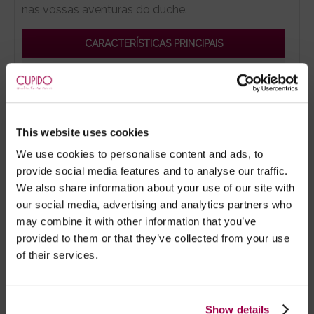
nas vossas aventuras do duche.
CARACTERÍSTICAS PRINCIPAIS
Fácil de colocar;
12 Modos de vibração;
Carregável;
This website uses cookies
We use cookies to personalise content and ads, to
OUTRAS CARACTERÍSTICAS
provide social media features and to analyse our traffic.
We also share information about your use of our site with
Prova de água: Sim 100%
our social media, advertising and analytics partners who
may combine it with other information that you’ve
Látex: Não
provided to them or that they’ve collected from your use
Ftalatos: Não
of their services.
Inclui bolsa de cetim para guardar.
TACTO
Show details