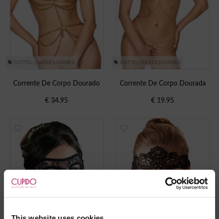
COTTELLI ACCESSOIRES
COTTELLI ACCESSOIRES
Corrente De Corpo Dourado
Corrente De Corpo Dourada
€
34.95
€
19.95
This website uses cookies