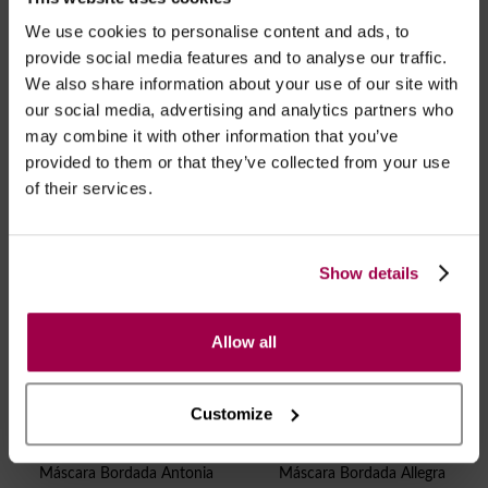
We use cookies to personalise content and ads, to
COTTELLI ACCESSOIRES
COTTELLI ACCESSOIRES
provide social media features and to analyse our traffic.
We also share information about your use of our site with
Máscara De Renda
Mascara De Renda Sexy
our social media, advertising and analytics partners who
€
11.95
€
11.95
may combine it with other information that you’ve
provided to them or that they’ve collected from your use
of their services.
Show details
Allow all
Customize
COTTELLI ACCESSOIRES
COTTELLI ACCESSOIRES
Máscara Bordada Antonia
Máscara Bordada Allegra