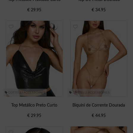
€
29.95
€
34.95
COTTELLI ACCESSOIRES
COTTELLI ACCESSOIRES
Top Metálico Preto Curto
Biquíni de Corrente Dourada
€
29.95
€
44.95