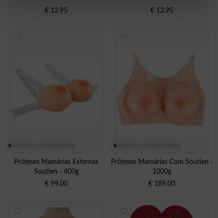
€
12.95
€
12.95
COTTELLI ACCESSOIRES
COTTELLI ACCESSOIRES
Próteses Mamárias Externas
Próteses Mamárias Com Soutien -
Soutien - 400g
1000g
€
99.00
€
189.00