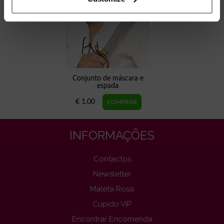
Conjunto de máscara e
espada
€ 1.00
INFORMAÇÕES
Contactos
Newsletter
Maleta Rosa
Cupido VIP
Encontrar Encomenda