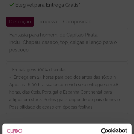
Elegível para Entrega Grátis*
Descrição
Limpeza
Composição
Fantasia para homem, de Capitão Pirata.
Inclui: Chapéu, casaco, top, calças e lenço para o
pescoço.
- Embalagens 100% discretas
- *Entrega em 24 horas para pedidos antes das 16:00 h.
Após as 16:00 h, a sua encomenda será entregue em 48
horas, dias úteis. Portugal e Espanha Continental para
artigos em stock. Portes gratis depende do país de envio.
Possibilidade de atraso em épocas festivas.
RECOMENDAMOS