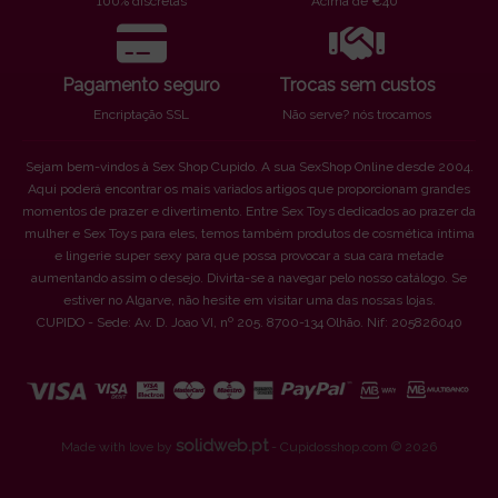
100% discretas
Acima de €40*
Pagamento seguro
Trocas sem custos
Encriptação SSL
Não serve? nós trocamos
Sejam bem-vindos à Sex Shop Cupido. A sua SexShop Online desde 2004.
Aqui poderá encontrar os mais variados artigos que proporcionam grandes
momentos de prazer e divertimento. Entre Sex Toys dedicados ao prazer da
mulher e Sex Toys para eles, temos também produtos de cosmética íntima
e lingerie super sexy para que possa provocar a sua cara metade
aumentando assim o desejo. Divirta-se a navegar pelo nosso catálogo. Se
estiver no Algarve, não hesite em visitar uma das nossas lojas.
CUPIDO - Sede: Av. D. Joao VI, nº 205. 8700-134 Olhão. Nif: 205826040
solidweb.pt
Made with love by
- Cupidosshop.com © 2026