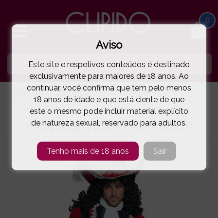
0
Aviso
Este site e respetivos conteúdos é destinado
exclusivamente para maiores de 18 anos. Ao
continuar, você confirma que tem pelo menos
HOME
CARNAVAL
FANTASIA CAPITÃO PIRATA
( 23-36174E )
18 anos de idade e que está ciente de que
este o mesmo pode incluir material explícito
de natureza sexual, reservado para adultos.
FANTASIA CAPITÃO PIRATA
Tenho mais de 18 anos
Sair