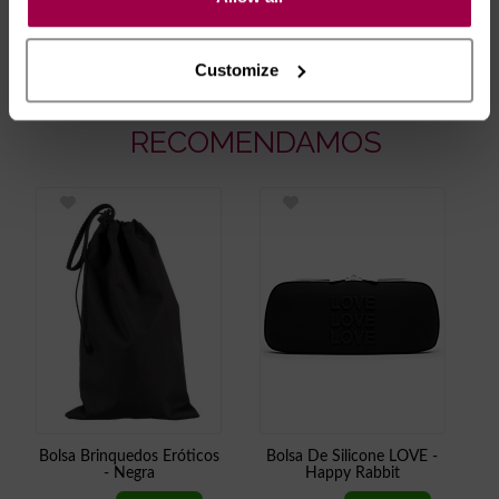
artigos em stock. Portes gratis depende do país de envio.
Possibilidade de atraso em épocas festivas.
Customize
RECOMENDAMOS
Bolsa Brinquedos Eróticos
Bolsa De Silicone LOVE -
- Negra
Happy Rabbit