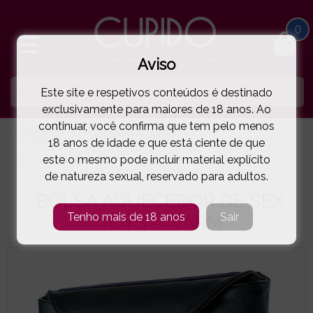
0
Aviso
Este site e respetivos conteúdos é destinado
exclusivamente para maiores de 18 anos. Ao
continuar, você confirma que tem pelo menos
HOME
PILHAS | CARREGADORES
18 anos de idade e que está ciente de que
este o mesmo pode incluir material explícito
BOLSA AQUECEDOR DE SEX TOYS - WARM
( 44-26966 )
de natureza sexual, reservado para adultos.
BOLSA AQUECEDOR DE SEX
Tenho mais de 18 anos
Sair
TOYS - WARM