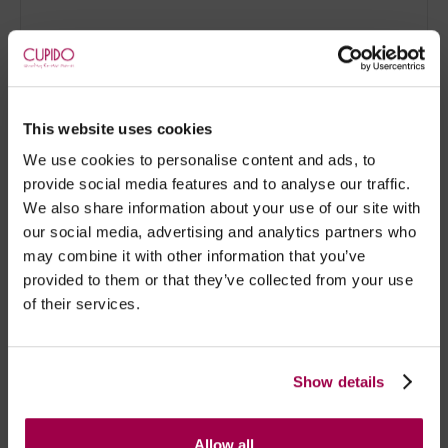
LAVAGEM
A bolsa exterior que imita pele, deve ser limpa com
This website uses cookies
um pano húmido ou uma toalhita desinfectante.
We use cookies to personalise content and ads, to
A fronha de cetim, pode ser lavado na máquina de
provide social media features and to analyse our traffic.
lavar roupa a 30º.
We also share information about your use of our site with
our social media, advertising and analytics partners who
may combine it with other information that you’ve
Garantia de 1 ano da marca contra avarias eletricas.
provided to them or that they’ve collected from your use
Garantia de 10 anos contra defeitos de fabrico.
of their services.
- Embalagens 100% discretas
Show details
- *Entrega em 24 horas para pedidos antes das 16:00 h.
Após as 16:00 h, a sua encomenda será entregue em 48
horas, dias úteis. Portugal e Espanha Continental para
Allow all