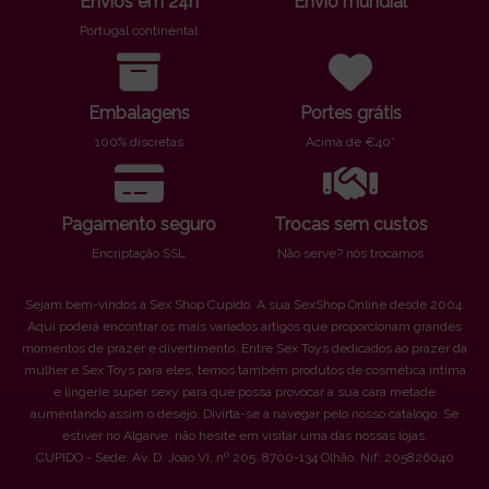
Envios em 24h
Envio mundial
Portugal continental
Embalagens
Portes grátis
100% discretas
Acima de €40*
Pagamento seguro
Trocas sem custos
Encriptação SSL
Não serve? nós trocamos
Sejam bem-vindos à Sex Shop Cupido. A sua SexShop Online desde 2004.
Aqui poderá encontrar os mais variados artigos que proporcionam grandes
momentos de prazer e divertimento. Entre Sex Toys dedicados ao prazer da
mulher e Sex Toys para eles, temos também produtos de cosmética íntima
e lingerie super sexy para que possa provocar a sua cara metade
aumentando assim o desejo. Divirta-se a navegar pelo nosso catálogo. Se
estiver no Algarve, não hesite em visitar uma das nossas lojas.
CUPIDO - Sede: Av. D. Joao VI, nº 205. 8700-134 Olhão. Nif: 205826040