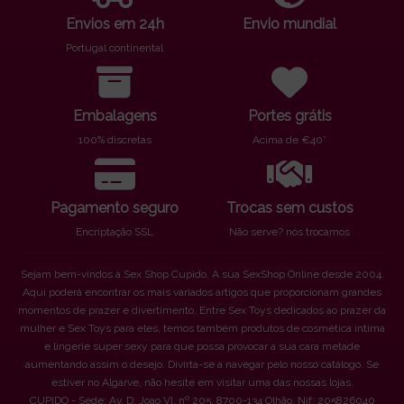
Envios em 24h
Envio mundial
Portugal continental
Embalagens
Portes grátis
100% discretas
Acima de €40*
Pagamento seguro
Trocas sem custos
Encriptação SSL
Não serve? nós trocamos
Sejam bem-vindos à Sex Shop Cupido. A sua SexShop Online desde 2004.
Aqui poderá encontrar os mais variados artigos que proporcionam grandes
momentos de prazer e divertimento. Entre Sex Toys dedicados ao prazer da
mulher e Sex Toys para eles, temos também produtos de cosmética íntima
e lingerie super sexy para que possa provocar a sua cara metade
aumentando assim o desejo. Divirta-se a navegar pelo nosso catálogo. Se
estiver no Algarve, não hesite em visitar uma das nossas lojas.
CUPIDO - Sede: Av. D. Joao VI, nº 205. 8700-134 Olhão. Nif: 205826040