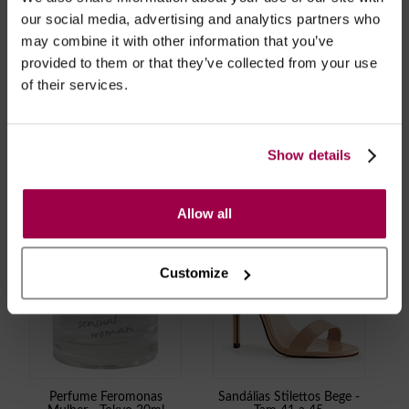
horas, dias úteis. Portugal e Espanha Continental para
our social media, advertising and analytics partners who
artigos em stock. Portes gratis depende do país de envio.
may combine it with other information that you’ve
Possibilidade de atraso em épocas festivas.
provided to them or that they’ve collected from your use
of their services.
RECOMENDAMOS
Show details
Allow all
Customize
Perfume Feromonas
Sandálias Stilettos Bege -