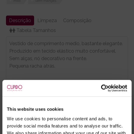
Midi
Sem mangas
Descrição
Limpeza
Composição
Tabela Tamanhos
Vestido de comprimento medio, bastante elegante.
Produzido em tecido elástico muito confortável.
Sem alças, nó decorativo na frente.
Pequena racha atrás.
Marca:
Dresses
This website uses cookies
- Embalagens 100% discretas
We use cookies to personalise content and ads, to
- *Entrega em 24 horas para pedidos antes das 16:00 h.
provide social media features and to analyse our traffic.
Após as 16:00 h, a sua encomenda será entregue em 48
We also share information about your use of our site with