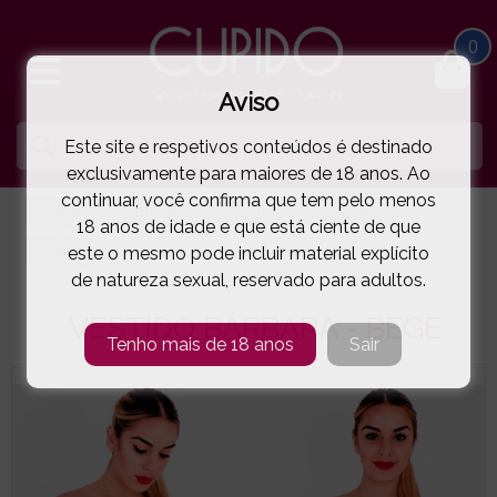
0
Aviso
Este site e respetivos conteúdos é destinado
exclusivamente para maiores de 18 anos. Ao
continuar, você confirma que tem pelo menos
HOME
LINGERIE E ROUPA MULHER
VESTIDOS
18 anos de idade e que está ciente de que
este o mesmo pode incluir material explícito
DRESSES
VESTIDO BÁRBARA - BEGE
( 95-2490.E )
de natureza sexual, reservado para adultos.
VESTIDO BÁRBARA - BEGE
Tenho mais de 18 anos
Sair