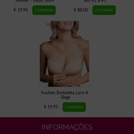
Mulher - Tokyo 30ml
Tam 41 a 45
€ 19.95
€ 88.00
Soutien Borboleta Lace-It
- Bege
€ 19.95
INFORMAÇÕES