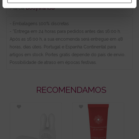
Marca:
bodywand®
- Embalagens 100% discretas
- *Entrega em 24 horas para pedidos antes das 16:00 h.
Após as 16:00 h, a sua encomenda será entregue em 48
horas, dias úteis. Portugal e Espanha Continental para
artigos em stock. Portes gratis depende do país de envio.
Possibilidade de atraso em épocas festivas.
RECOMENDAMOS