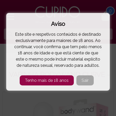
0
Aviso
Este site e respetivos conteúdos é destinado
exclusivamente para maiores de 18 anos. Ao
continuar, você confirma que tem pelo menos
HOME
MARCAS
BODYWAND®
BODYWAND®
18 anos de idade e que está ciente de que
este o mesmo pode incluir material explícito
VARINHA BODYWAND CURVE - BRANCO
( 44-28206 )
de natureza sexual, reservado para adultos.
VARINHA BODYWAND CURVE -
Tenho mais de 18 anos
Sair
BRANCO