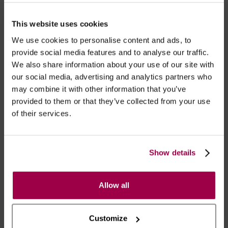
desativar, deve pressionar o botão + e -
durante 3 segundos;
This website uses cookies
Inclui cabeça com estimuladores.
We use cookies to personalise content and ads, to
provide social media features and to analyse our traffic.
We also share information about your use of our site with
TACTO
our social media, advertising and analytics partners who
may combine it with other information that you’ve
Cabeça suave e aveludada.
provided to them or that they’ve collected from your use
of their services.
ALIMENTAÇÃO
Show details
Carregável via cabo USB, incluído;
Carrega completamente em 1 hora. Até 1
hora de uso.
Allow all
Customize