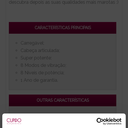
descubra depois as suas qualidades mais marotas :)
CARACTERÍSTICAS PRINCIPAIS
Carregável;
Cabeça articulada;
Super potente;
8 Modos de vibração;
8 Níveis de potência;
1 Ano de garantia.
OUTRAS CARACTERÍSTICAS
Prova de água: Não;
Bloqueio de viagem. Para ativar e