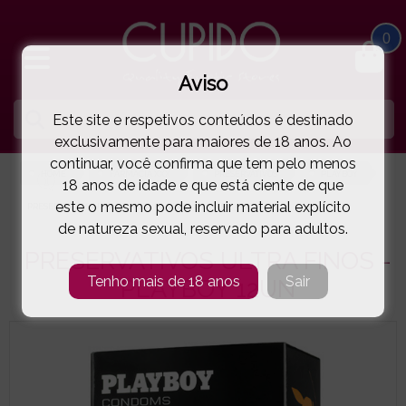
0
Aviso
Este site e respetivos conteúdos é destinado
exclusivamente para maiores de 18 anos. Ao
continuar, você confirma que tem pelo menos
HOME
FARMÁCIA XXX
PRESERVATIVOS
PLAYBOY
18 anos de idade e que está ciente de que
este o mesmo pode incluir material explícito
PRESERVATIVOS ULTRA FINOS - PLAYBOY 12UN
( 85-5728711 )
de natureza sexual, reservado para adultos.
PRESERVATIVOS ULTRA FINOS -
Tenho mais de 18 anos
Sair
PLAYBOY 12UN