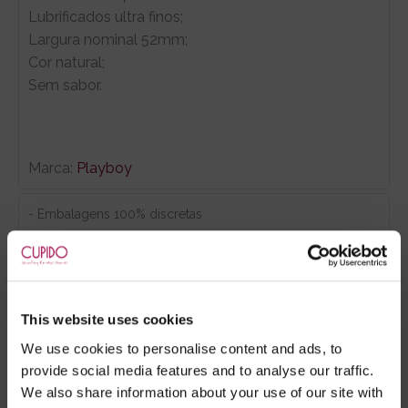
Lubrificados ultra finos;
Largura nominal 52mm;
Cor natural;
Sem sabor.
Marca:
Playboy
- Embalagens 100% discretas
- *Entrega em 24 horas para pedidos antes das 16:00 h.
Após as 16:00 h, a sua encomenda será entregue em 48
horas, dias úteis. Portugal e Espanha Continental para
artigos em stock. Portes gratis depende do país de envio.
This website uses cookies
Possibilidade de atraso em épocas festivas.
We use cookies to personalise content and ads, to
provide social media features and to analyse our traffic.
We also share information about your use of our site with