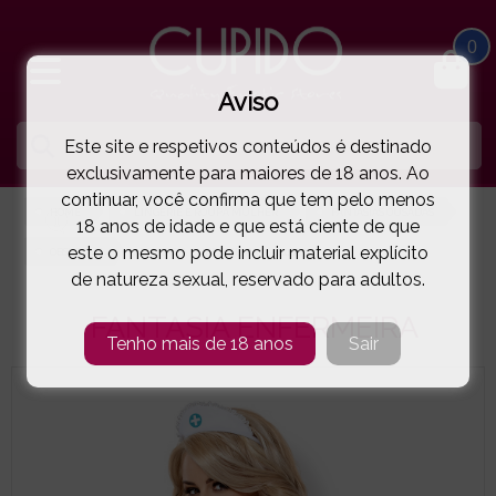
0
Aviso
Este site e respetivos conteúdos é destinado
exclusivamente para maiores de 18 anos. Ao
continuar, você confirma que tem pelo menos
HOME
LINGERIE E ROUPA MULHER
FANTASIAS OUSADAS
18 anos de idade e que está ciente de que
este o mesmo pode incluir material explícito
OBSESSIVE
FANTASIA ENFERMEIRA
( 5-7108E )
de natureza sexual, reservado para adultos.
FANTASIA ENFERMEIRA
Tenho mais de 18 anos
Sair