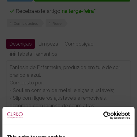
Receba este artigo
na terça-feira*
Com Ligueiros
Rede
Descrição
Limpeza
Composição
Tabela Tamanhos
Fantasia de Enfermeira, produzida em tule de cor
branco e azul.
Composto por:
- Soutien com aro de metal, e alças ajustáveis;
- Slip com ligueiros ajustáveis e removíveis,
decorado com lacinho de cetim atrás;
- Bandolete.
OBS: Não inclui meias. Veja a nossa categoria
AQUI
.
This website uses cookies