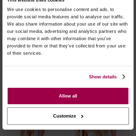
We use cookies to personalise content and ads, to
Marca:
Obsessive
provide social media features and to analyse our traffic.
We also share information about your use of our site with
our social media, advertising and analytics partners who
- Embalagens 100% discretas
may combine it with other information that you’ve
- *Entrega em 24 horas para pedidos antes das 16:00 h.
provided to them or that they’ve collected from your use
Após as 16:00 h, a sua encomenda será entregue em 48
of their services.
horas, dias úteis. Portugal e Espanha Continental para
artigos em stock. Portes gratis depende do país de envio.
Possibilidade de atraso em épocas festivas.
Show details
RECOMENDAMOS
Allow all
Customize