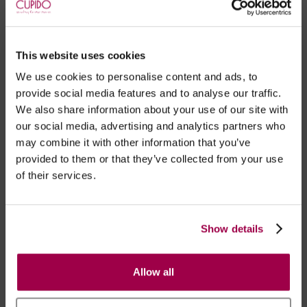
cádmio, ou phthalates.
This website uses cookies
Marca:
All Black
We use cookies to personalise content and ads, to
provide social media features and to analyse our traffic.
- Embalagens 100% discretas
We also share information about your use of our site with
- *Entrega em 24 horas para pedidos antes das 16:00 h.
our social media, advertising and analytics partners who
Após as 16:00 h, a sua encomenda será entregue em 48
may combine it with other information that you’ve
horas, dias úteis. Portugal e Espanha Continental para
provided to them or that they’ve collected from your use
artigos em stock. Portes gratis depende do país de envio.
of their services.
Possibilidade de atraso em épocas festivas.
Show details
RECOMENDAMOS
Allow all