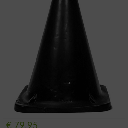
€
79.95