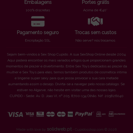
Embalagens
Portes grátis
100% discretas
Acima de €40*
Pagamento seguro
Trocas sem custos
Encriptação SSL
Não serve? nós trocamos
Sejam bem-vindos à Sex Shop Cupido. A sua SexShop Online desde 2004.
Aqui poderá encontrar os mais variados artigos que proporcionam grandes
momentos de prazer e divertimento. Entre Sex Toys dedicados ao prazer da
mulher e Sex Toys para eles, temos também produtos de cosmética íntima
e lingerie super sexy para que possa provocar a sua cara metade
aumentando assim o desejo. Divirta-se a navegar pelo nosso catálogo. Se
estiver no Algarve, não hesite em visitar uma das nossas lojas.
CUPIDO - Sede: Av. D. Joao VI, nº 205. 8700-134 Olhão. Nif: 205826040
solidweb.pt
Made with love by
- Cupidosshop.com © 2026