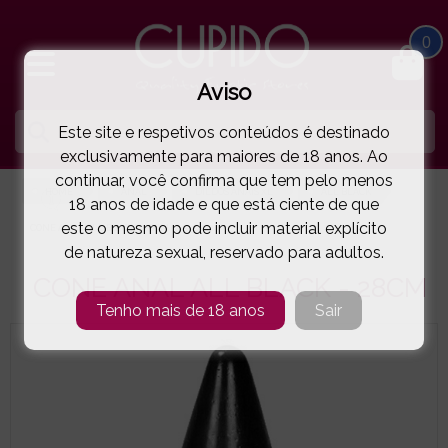
0
Aviso
Este site e respetivos conteúdos é destinado
exclusivamente para maiores de 18 anos. Ao
continuar, você confirma que tem pelo menos
HOME
ANAL
DILDOS ANAIS XL
ALL BLACK
18 anos de idade e que está ciente de que
este o mesmo pode incluir material explícito
CONE ANAL ALL BLACK - 28CM
( 24-36542 )
de natureza sexual, reservado para adultos.
CONE ANAL ALL BLACK - 28CM
Tenho mais de 18 anos
Sair