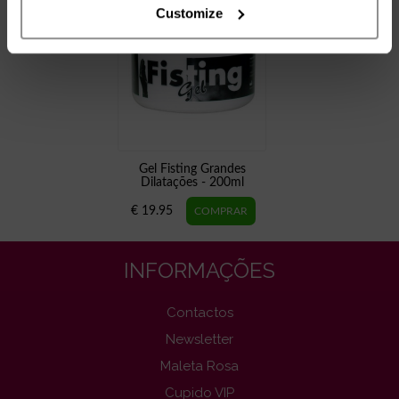
Customize
Gel Fisting Grandes
Dilatações - 200ml
€ 19.95
INFORMAÇÕES
Contactos
Newsletter
Maleta Rosa
Cupido VIP