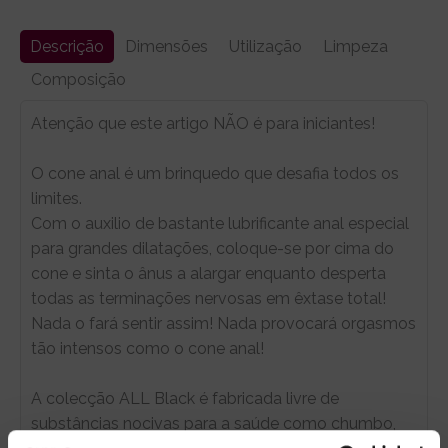
Descrição
Dimensões
Utilização
Limpeza
Composição
Atenção que este artigo NÃO é para iniciantes!
O cone anal é um brinquedo que desafia todos os
limites.
Com o auxilio de bastante lubrificante anal especial
para grandes dilatações, coloque-se por cima do
cone e sinta o ânus a alargar enquanto desperta
todas as terminações nervosas em êxtase total!
Nada o fará sentir assim! Nada provocará orgasmos
tão intensos como o cone anal!
A colecção ALL Black é fabricada livre de
substâncias nocivas para a saúde como chumbo,