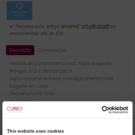
Adicionar
favorito
Receba este artigo
amanhã*
07-08-2026
se
encomendar até às 16h.
Descrição
Composição
Vestido de comprimento midi, muito elegante.
Mangas 3/4 e decote barco.
Justo na parte de baixo, mas ligeiramente mais
folgado em cima.
Pequena racha atrás.
Inclui cinto.
- Embalagens 100% discretas
- *Entrega em 24 horas para pedidos antes das 16:00 h.
This website uses cookies