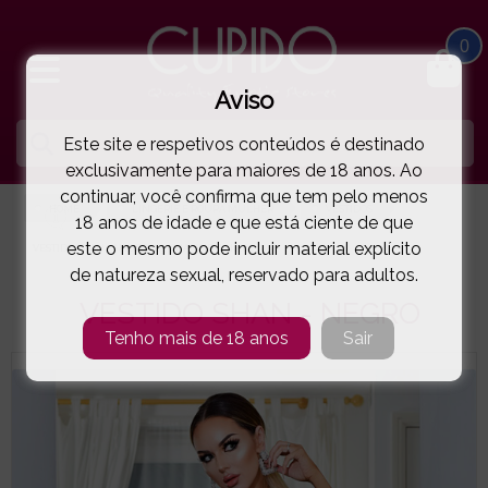
0
Aviso
Este site e respetivos conteúdos é destinado
exclusivamente para maiores de 18 anos. Ao
continuar, você confirma que tem pelo menos
HOME
LINGERIE E ROUPA MULHER
VESTIDOS
18 anos de idade e que está ciente de que
este o mesmo pode incluir material explícito
VESTIDO SHAN - NEGRO
( 89-SHANNON.NE.E )
de natureza sexual, reservado para adultos.
VESTIDO SHAN - NEGRO
Tenho mais de 18 anos
Sair