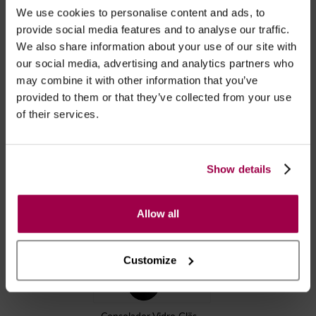
Após as 16:00 h, a sua encomenda será entregue em 48
We use cookies to personalise content and ads, to
horas, dias úteis. Portugal e Espanha Continental para
provide social media features and to analyse our traffic.
artigos em stock. Portes gratis depende do país de envio.
We also share information about your use of our site with
Possibilidade de atraso em épocas festivas.
our social media, advertising and analytics partners who
may combine it with other information that you’ve
provided to them or that they’ve collected from your use
RECOMENDAMOS
of their services.
Show details
Allow all
Customize