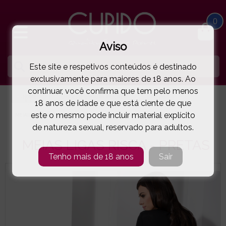
0
Aviso
Este site e respetivos conteúdos é destinado
exclusivamente para maiores de 18 anos. Ao
continuar, você confirma que tem pelo menos
HOME
LINGERIE E ROUPA MULHER
MEIAS
18 anos de idade e que está ciente de que
este o mesmo pode incluir material explícito
MEIAS LIGAS RISCA - PRETAS
( 87-ST022PR )
de natureza sexual, reservado para adultos.
MEIAS LIGAS RISCA - PRETAS
Tenho mais de 18 anos
Sair