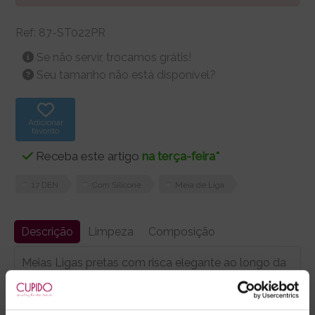
Ref:
87-ST022PR
Se não servir, trocamos grátis!
Seu tamanho não está disponível?
Adicionar
favorito
Receba este artigo
na terça-feira*
17 DEN
Com Silicone
Meia de Liga
Descrição
Limpeza
Composição
Meias Ligas pretas com risca elegante ao longo da
perna atrás.
Banda em renda de padrão floral. Com silicone.