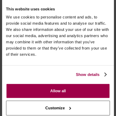
Densidade 17.
This website uses cookies
- Embalagens 100% discretas
We use cookies to personalise content and ads, to
- *Entrega em 24 horas para pedidos antes das 16:00 h.
provide social media features and to analyse our traffic.
Após as 16:00 h, a sua encomenda será entregue em 48
We also share information about your use of our site with
horas, dias úteis. Portugal e Espanha Continental para
our social media, advertising and analytics partners who
artigos em stock. Portes gratis depende do país de envio.
may combine it with other information that you’ve
Possibilidade de atraso em épocas festivas.
provided to them or that they’ve collected from your use
of their services.
RECOMENDAMOS
Show details
Allow all
Customize