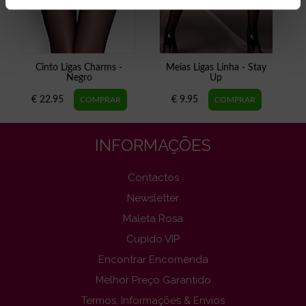
Cinto Ligas Charms -
Meias Ligas Linha - Stay
Negro
Up
€ 22.95
€ 9.95
INFORMAÇÕES
Contactos
Newsletter
Maleta Rosa
Cupido VIP
Encontrar Encomenda
Melhor Preço Garantido
Termos, Informações & Envios